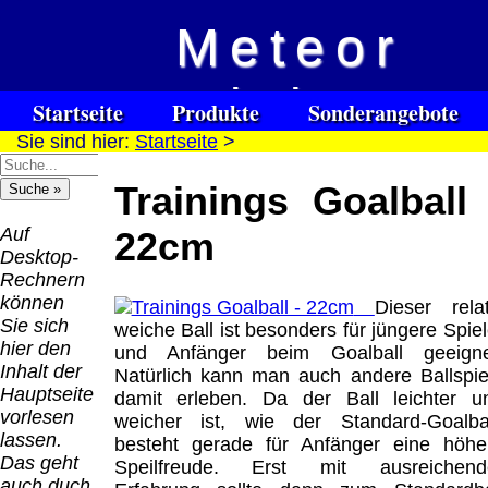
Meteor
Versandkosten DHL
Software
Vision
Standard bis 5kg
Download only
Startseite
Produkte
Sonderangebote
Deutschland
Sie sind hier:
Startseite
>
Spezialuhrenspecial
Deutschland
Kontakt
Impressum
Links
Nachnahme:
watches
Vorkasse:
für Blinde / Taubblinde
8.95 €
Trainings Goalball 
Hilfsmittel
Warenkorb
0.00 €
/ deafblind / sourdes et aveugles
Deutschland
Deutschland
Vorkasse: 6.95
Auf
22cm
PayPal:
€
Desktop-
0.00 €
Deutschland
Rechnern
EU (inkl.
PayPal: 6.95 €
können
Dieser relat
Schweiz)
EU (inkl.
Sie sich
weiche Ball ist besonders für jüngere Spiel
Vorkasse:
Schweiz)
hier den
und Anfänger beim Goalball geeigne
QR
0.00 €
Vorkasse:
Inhalt der
Natürlich kann man auch andere Ballspie
Code:
EU (inkl.
20.00 €
Hauptseite
damit erleben. Da der Ball leichter u
Schweiz)
EU (inkl.
vorlesen
weicher ist, wie der Standard-Goalbal
PayPal:
Schweiz)
lassen.
besteht gerade für Anfänger eine höhe
0.00 €
PayPal: 20.00
Das geht
Speilfreude. Erst mit ausreichend
€
auch duch