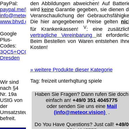
Hamburg entschieden, dass man durch die
PayPal:
den Abbildungen abweichen! Auf Batteri
Anbringung eines Links, die Inhalte der
paypal.me/blindenhilfsmittel
wird
keine
Garantie gegeben, sie dienen d
gelinkten Seite ggf. mit zu verantworten hat.
info@meteor.vision
Veranschaulichung der Gebrauchsfähigkei
Dieses kann nur dadurch verhindert werden,
www.bhvd.de
Die hier angegebenen Preise gelten
nic
dass man sich ausdrücklich von diesen
V
für Krankenkassen!
: eine zusätzlic
Inhalten distanziert. Hiermit distanzieren wir
Google
vertragliche Vereinbarung
ist erforderlic
uns ausdrücklich von allen Inhalten, aller
Plus-
Beim Bestellen von Waren entstehen Ihn
gelinkten Seiten auf unserer Homepage und
Codes:
Kosten!
machen uns diese Inhalte nicht zu eigen.
3QC5+QCG
Diese Erklärung gilt für alle auf unserer
Dresden
Homepage angebrachten Links.
Die Europäische Kommission stellt eine
»
weitere Produkte dieser Kategorie
Plattform zur Online-Streitbeilegung (OS)
bereit. Die Plattform finden Sie unter
Tag:
freizeit
unterhqltung
spiele
Wir sind
http://ec.europa.eu/consumers/odr/
Unsere E-
nach §4
Mailadresse lautet:
info@meteor.vision
.
Nr. 19a
Haben Sie Fragen? Dann rufen Sie doch
Seitenanfang
Impressum
AGB
Widerruf
UStG von
einfach an!
+49/0 351 4045775
Datenschutz
Urheberrechte
Kontakt
Links
der
oder senden Sie uns eine
Mail
Katalog (PDF)
Sitemap
Umsatzsteuer
(info@meteor.vision)
.
große Anzeige
Schließen
X
befreit.
Do You Have Questions? Just call!
+49/0