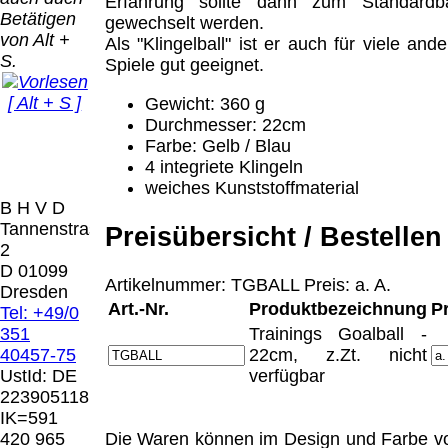
Bei dieser
Erfahrung sollte dann zum Standardba
Betätigen
Versandart
gewechselt werden.
Der Versand erfolgt
von Alt +
erhalten Sie per
Als "Klingelball" ist er auch für viele ande
als versichertes
S.
Email z.B. einen
Spiele gut geeignet.
Paket.
Lizenzschlüssel
[ Alt + S ]
Gewicht: 360 g
und die
Selbstabholung
Durchmesser: 22cm
Rechnung /
vom Büro oder
Präqual
Farbe: Gelb / Blau
Lieferschein. Sie
von
2026
4 integriete Klingeln
erhalten also
Ausstellungen:
Wir sin
weiches Kunststoffmaterial
keinen
0.00 €
[ 6834 ]
B H V D
Datenträger
.
Tannenstrasse
Preisübersicht / Bestellen
2
Die in diesem Dokument genannten
D 01099
Warenzeichen sind Eigentum der jeweiligen
Artikelnummer: TGBALL Preis: a. A.
Dresden
Firmen. Preisänderungen, Irrtümer und
Art.-Nr.
Produktbezeichnung
P
Tel: +49/0
technische Änderungen vorbehalten.
351
Trainings Goalball -
letzte Änderung: 21. Februar 2026 Blinden
40457-75
22cm, z.Zt. nicht
Hilfsmittel Vertrieb Dresden,
UstId:
DE
verfügbar
223905118
Mit einem Urteil vom 12.05.1998 - 312 O
IK=591
85/98 - Haftung für Links hat das Landgericht
420 965
Die Waren können im Design und Farbe v