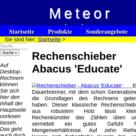
Meteor
Versandkosten DHL
Software
Vision
Standard bis 5kg
Download only
Startseite
Produkte
Sonderangebote
Deutschland
Sie sind hier:
Startseite
>
Spezialuhrenspecial
Deutschland
Kontakt
Impressum
Links
Nachnahme:
watches
Vorkasse:
für Blinde / Taubblinde
8.95 €
Rechenschieber 
Hilfsmittel
Warenkorb
0.00 €
/ deafblind / sourdes et aveugles
Deutschland
Deutschland
Vorkasse: 6.95
Auf
Abacus 'Educate'
PayPal:
€
Desktop-
0.00 €
Deutschland
Rechnern
EU (inkl.
PayPal: 6.95 €
können
E
Schweiz)
EU (inkl.
Sie sich
Dauerbrenner, mit dem schon Generation
Vorkasse:
Schweiz)
hier den
die Grundlagen des Rechnens geler
QR
0.00 €
Vorkasse:
Inhalt der
haben. Dieser klassische Rechenschieb
Code:
EU (inkl.
20.00 €
Hauptseite
aus robustem Holz lässt klei
Schweiz)
EU (inkl.
vorlesen
Rechenkünstler das Zählen üben u
PayPal:
Schweiz)
lassen.
vermittelt ein gutes Gefühl f
0.00 €
PayPal: 20.00
Das geht
Mengenverhältnisse. Auf zehn Reih
€
auch duch