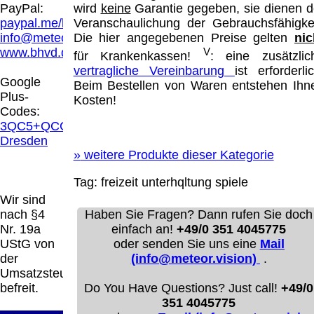
Hamburg entschieden, dass man durch die
PayPal:
wird
keine
Garantie gegeben, sie dienen d
Anbringung eines Links, die Inhalte der
paypal.me/blindenhilfsmittel
Veranschaulichung der Gebrauchsfähigkei
gelinkten Seite ggf. mit zu verantworten hat.
info@meteor.vision
Die hier angegebenen Preise gelten
nic
Dieses kann nur dadurch verhindert werden,
www.bhvd.de
V
für Krankenkassen!
: eine zusätzlic
dass man sich ausdrücklich von diesen
vertragliche Vereinbarung
ist erforderlic
Inhalten distanziert. Hiermit distanzieren wir
Google
Beim Bestellen von Waren entstehen Ihn
uns ausdrücklich von allen Inhalten, aller
Plus-
Kosten!
gelinkten Seiten auf unserer Homepage und
Codes:
machen uns diese Inhalte nicht zu eigen.
3QC5+QCG
Diese Erklärung gilt für alle auf unserer
Dresden
Homepage angebrachten Links.
»
weitere Produkte dieser Kategorie
Die Europäische Kommission stellt eine
Plattform zur Online-Streitbeilegung (OS)
Tag:
freizeit
unterhqltung
spiele
bereit. Die Plattform finden Sie unter
Wir sind
http://ec.europa.eu/consumers/odr/
Unsere E-
nach §4
Haben Sie Fragen? Dann rufen Sie doch
Mailadresse lautet:
info@meteor.vision
.
Nr. 19a
einfach an!
+49/0 351 4045775
Seitenanfang
Impressum
AGB
Widerruf
UStG von
oder senden Sie uns eine
Mail
Datenschutz
Urheberrechte
Kontakt
Links
der
(info@meteor.vision)
.
Katalog (PDF)
Sitemap
Umsatzsteuer
große Anzeige
Schließen
X
befreit.
Do You Have Questions? Just call!
+49/0
351 4045775