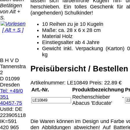
Bei dieser
lassen sich farbenfrohe Kugeln hin- u
Betätigen
Versandart
herschieben. Ein tolles Geschenk für al
Der Versand erfolgt
von Alt +
erhalten Sie per
(angehenden) Schulkinder!
als versichertes
S.
Email z.B. einen
Paket.
10 Reihen zu je 10 Kugeln
Lizenzschlüssel
[ Alt + S ]
Maße: ca. 28 x 6 x 28 cm
und die
Selbstabholung
Material Holz
Rechnung /
vom Büro oder
Präqual
Einstiegsalter ab 4 Jahre
Lieferschein. Sie
von
2026
Gewicht inkl. Verpackung (Karton) 0
erhalten also
Ausstellungen:
Wir sin
kg
keinen
0.00 €
[ 3944 ]
B H V D
Datenträger
.
Tannenstrasse
Preisübersicht / Bestellen
2
Die in diesem Dokument genannten
D 01099
Warenzeichen sind Eigentum der jeweiligen
Artikelnummer: LE10849 Preis: 22.89 €
Dresden
Firmen. Preisänderungen, Irrtümer und
Art.-Nr.
Produktbezeichnung
P
Tel: +49/0
technische Änderungen vorbehalten.
351
Rechenschieber -
letzte Änderung: 14. September 2025 Blinden
40457-75
Abacus 'Educate'
Hilfsmittel Vertrieb Dresden,
UstId:
DE
223905118
Mit einem Urteil vom 12.05.1998 - 312 O
IK=591
Die Waren können im Design und Farbe v
85/98 - Haftung für Links hat das Landgericht
420 965
den Abbildungen abweichen! Auf Batteri