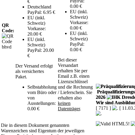
PayPal:
€
0.00 €
Deutschland
EU (inkl.
PayPal: 6.95 €
Schweiz)
EU (inkl.
Vorkasse:
Schweiz)
QR
0.00 €
Vorkasse:
Code:
EU (inkl.
20.00 €
Schweiz)
EU (inkl.
PayPal:
Schweiz)
0.00 €
PayPal: 20.00
€
Bei dieser
Versandart
Der Versand erfolgt
erhalten Sie per
als versichertes
Email z.B. einen
Paket.
Lizenzschlüssel
Selbstabholung
und die Rechnung
Präqualifizierungsz
vom Büro oder
/ Lieferschein. Sie
2026
von
erhalten also
Wir sind Ausbildun
Ausstellungen:
keinen
[ 7171 ]
[ 11.03
0.00 €
Datenträger
.
Die in diesem Dokument genannten
Warenzeichen sind Eigentum der jeweiligen