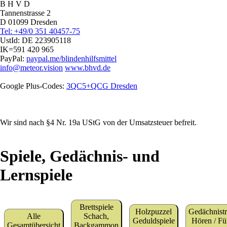
B H V D
Tannenstrasse 2
D 01099 Dresden
Tel: +49/0 351 40457-75
UstId:
DE 223905118
IK=591 420 965
PayPal:
paypal.me/blindenhilfsmittel
info@meteor.vision
www.bhvd.de
Google Plus-Codes:
3QC5+QCG Dresden
Wir sind nach §4 Nr. 19a UStG von der Umsatzsteuer befreit.
Spiele, Gedächnis- und
Lernspiele
Brettspiele
Holzpuzzel
Gedächnistr
Alle
Schach,
Geduldspiele
Hören / Fü
Gesamtübersicht
Backgammon