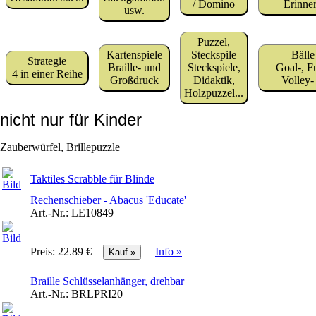
/ Domino
Erinne
usw.
Puzzel,
Kartenspiele
Steckspile
Bälle
Strategie
Braille- und
Steckspiele,
Goal-, F
4 in einer Reihe
Großdruck
Didaktik,
Volley- 
Holzpuzzel...
nicht nur für Kinder
Zauberwürfel, Brillepuzzle
Taktiles Scrabble für Blinde
Rechenschieber - Abacus 'Educate'
Art.-Nr.:
LE10849
Preis:
22.89 €
Info »
Braille Schlüsselanhänger, drehbar
Art.-Nr.:
BRLPRI20