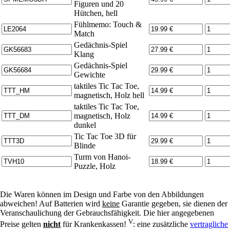
Figuren und 20
Hütchen, hell
Fühlmemo: Touch &
Match
Gedächnis-Spiel
Klang
Gedächnis-Spiel
Gewichte
taktiles Tic Tac Toe,
magnetisch, Holz hell
taktiles Tic Tac Toe,
magnetisch, Holz
dunkel
Tic Tac Toe 3D für
Blinde
Turm von Hanoi-
Puzzle, Holz
Die Waren können im Design und Farbe von den Abbildungen
abweichen! Auf Batterien wird
keine
Garantie gegeben, sie dienen der
Veranschaulichung der Gebrauchsfähigkeit. Die hier angegebenen
V
Preise gelten
nicht
für Krankenkassen!
: eine zusätzliche
vertragliche