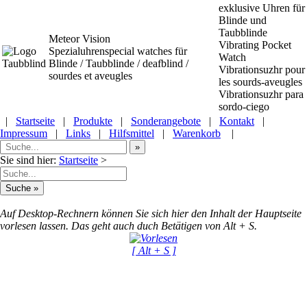
exklusive Uhren für
Blinde und
Taubblinde
Meteor Vision
Vibrating Pocket
Spezialuhrenspecial watches
für
Watch
Blinde / Taubblinde / deafblind /
Vibrationsuzhr pour
sourdes et aveugles
les sourds-aveugles
Vibrationsuzhr para
sordo-ciego
|
Startseite
|
Produkte
|
Sonderangebote
|
Kontakt
|
Impressum
|
Links
|
Hilfsmittel
|
Warenkorb
|
Sie sind hier:
Startseite
>
Auf Desktop-Rechnern können Sie sich hier den Inhalt der Hauptseite
vorlesen lassen. Das geht auch duch Betätigen von Alt + S.
[ Alt + S ]