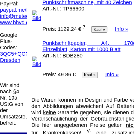
Hamburg entschieden, dass man durch die
Punktschriftmaschine, mit 40 Zeichen
PayPal:
Anbringung eines Links, die Inhalte der
Art.-Nr.:
TP66600
paypal.me/blindenhilfsmittel
gelinkten Seite ggf. mit zu verantworten hat.
info@meteor.vision
Dieses kann nur dadurch verhindert werden,
www.bhvd.de
dass man sich ausdrücklich von diesen
7
Preis:
1129.24 €
Info »
Inhalten distanziert. Hiermit distanzieren wir
Google
uns ausdrücklich von allen Inhalten, aller
Plus-
Punktschriftpapier, A4, 170
gelinkten Seiten auf unserer Homepage und
Codes:
Einzelblatt, Karton mit 1000 Blatt
machen uns diese Inhalte nicht zu eigen.
3QC5+QCG
Art.-Nr.:
BDB280
Diese Erklärung gilt für alle auf unserer
Dresden
Homepage angebrachten Links.
Die Europäische Kommission stellt eine
Preis:
49.86 €
Info »
Plattform zur Online-Streitbeilegung (OS)
bereit. Die Plattform finden Sie unter
Wir sind
http://ec.europa.eu/consumers/odr/
Unsere E-
nach §4
Mailadresse lautet:
info@meteor.vision
.
Nr. 19a
Die Waren können im Design und Farbe v
Seitenanfang
Impressum
AGB
Widerruf
UStG von
den Abbildungen abweichen! Auf Batteri
Datenschutz
Urheberrechte
Kontakt
Links
der
wird
keine
Garantie gegeben, sie dienen d
Katalog (PDF)
Sitemap
Umsatzsteuer
Veranschaulichung der Gebrauchsfähigkei
große Anzeige
Schließen
X
befreit.
Die hier angegebenen Preise gelten
nic
V
für Krankenkassen!
: eine zusätzlic