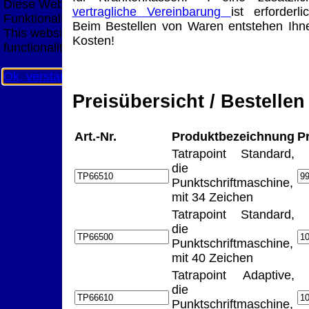
Diese Website nutzt Cookies, um bestmögliche
vertragliche Vereinbarung
ist erforderlic
Funktionalität bieten zu können.
Beim Bestellen von Waren entstehen Ihn
This website uses cookies to provide the best possible
Kosten!
functionality.
Ok, verstanden
Mehr Infos
Preisübersicht / Bestellen
Art.-Nr.
Produktbezeichnung
P
Tatrapoint Standard,
die
Punktschriftmaschine,
mit 34 Zeichen
Tatrapoint Standard,
die
Punktschriftmaschine,
mit 40 Zeichen
Tatrapoint Adaptive,
die
Punktschriftmaschine,