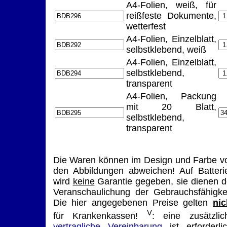
A4-Folien, weiß, für
reißfeste Dokumente,
wetterfest
A4-Folien, Einzelblatt,
selbstklebend, weiß
A4-Folien, Einzelblatt,
selbstklebend,
transparent
A4-Folien, Packung
mit 20 Blatt,
selbstklebend,
transparent
Die Waren können im Design und Farbe v
den Abbildungen abweichen! Auf Batteri
wird
keine
Garantie gegeben, sie dienen d
Veranschaulichung der Gebrauchsfähigkei
Die hier angegebenen Preise gelten
nic
V
für Krankenkassen!
: eine zusätzlic
vertragliche Vereinbarung
ist erforderlic