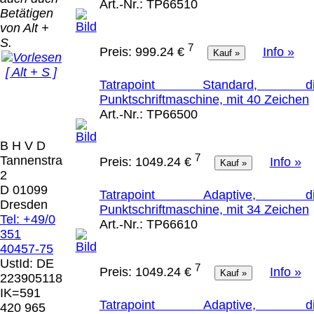
Bei dieser
Art.-Nr.:
TP66510
Betätigen
Versandart
Der Versand erfolgt
von Alt +
erhalten Sie per
als versichertes
S.
Email z.B. einen
7
Preis:
999.24 €
Info »
Paket.
Lizenzschlüssel
[ Alt + S ]
und die
Selbstabholung
Tatrapoint Standard, di
Rechnung /
vom Büro oder
Präqual
Punktschriftmaschine, mit 40 Zeichen
Lieferschein. Sie
von
2026
Art.-Nr.:
TP66500
erhalten also
Ausstellungen:
Wir sin
keinen
0.00 €
[ 5915 ]
B H V D
Datenträger
.
7
Tannenstrasse
Preis:
1049.24 €
Info »
2
Die in diesem Dokument genannten
D 01099
Tatrapoint Adaptive, di
Warenzeichen sind Eigentum der jeweiligen
Dresden
Punktschriftmaschine, mit 34 Zeichen
Firmen. Preisänderungen, Irrtümer und
Tel: +49/0
Art.-Nr.:
TP66610
technische Änderungen vorbehalten.
351
letzte Änderung: 1. Januar 2026 Blinden
40457-75
Hilfsmittel Vertrieb Dresden,
UstId:
DE
7
Preis:
1049.24 €
Info »
223905118
Mit einem Urteil vom 12.05.1998 - 312 O
IK=591
85/98 - Haftung für Links hat das Landgericht
Tatrapoint Adaptive, di
420 965