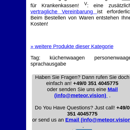
V
für Krankenkassen!
: eine zusätzlic
vertragliche Vereinbarung
ist erforderlic
Beim Bestellen von Waren entstehen Ihn
Kosten!
»
weitere Produkte dieser Kategorie
Tag:
küchenwaagen
personenwaag
sprachausgabe
Haben Sie Fragen? Dann rufen Sie doch
einfach an!
+49/0 351 4045775
oder senden Sie uns eine
Mail
(info@meteor.vision)
.
Do You Have Questions? Just call!
+49/0
351 4045775
or send us an
Email (info@meteor.vision
.