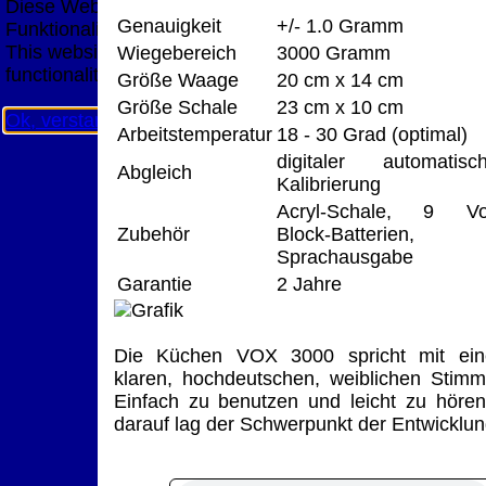
Diese Website nutzt Cookies, um bestmögliche
Genauigkeit
+/- 1.0 Gramm
Funktionalität bieten zu können.
This website uses cookies to provide the best possible
Wiegebereich
3000 Gramm
functionality.
Größe Waage
20 cm x 14 cm
Größe Schale
23 cm x 10 cm
Ok, verstanden
Mehr Infos
Arbeitstemperatur
18 - 30 Grad (optimal)
digitaler automatisc
Abgleich
Kalibrierung
Acryl-Schale, 9 Vo
Zubehör
Block-Batterien,
Sprachausgabe
Garantie
2 Jahre
Die Küchen VOX 3000 spricht mit ein
klaren, hochdeutschen, weiblichen Stimm
Einfach zu benutzen und leicht zu hören
darauf lag der Schwerpunkt der Entwicklun