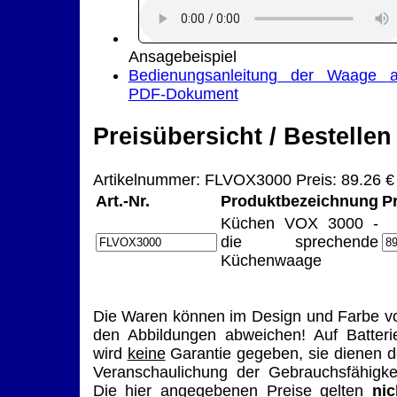
Ansagebeispiel
Bedienungsanleitung der Waage a
PDF-Dokument
Preisübersicht / Bestellen
Artikelnummer: FLVOX3000 Preis: 89.26 €
Art.-Nr.
Produktbezeichnung
P
Küchen VOX 3000 -
die sprechende
Küchenwaage
Die Waren können im Design und Farbe v
den Abbildungen abweichen! Auf Batteri
wird
keine
Garantie gegeben, sie dienen d
Veranschaulichung der Gebrauchsfähigkei
Die hier angegebenen Preise gelten
nic