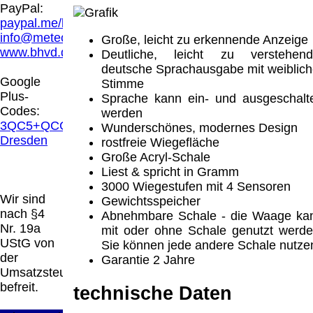
Hamburg entschieden, dass man durch die
PayPal:
Anbringung eines Links, die Inhalte der
paypal.me/blindenhilfsmittel
gelinkten Seite ggf. mit zu verantworten hat.
info@meteor.vision
Große, leicht zu erkennende Anzeige
Dieses kann nur dadurch verhindert werden,
www.bhvd.de
Deutliche, leicht zu verstehend
dass man sich ausdrücklich von diesen
deutsche Sprachausgabe mit weiblich
Inhalten distanziert. Hiermit distanzieren wir
Google
Stimme
uns ausdrücklich von allen Inhalten, aller
Plus-
Sprache kann ein- und ausgeschalt
gelinkten Seiten auf unserer Homepage und
Codes:
werden
machen uns diese Inhalte nicht zu eigen.
3QC5+QCG
Wunderschönes, modernes Design
Diese Erklärung gilt für alle auf unserer
Dresden
rostfreie Wiegefläche
Homepage angebrachten Links.
Große Acryl-Schale
Die Europäische Kommission stellt eine
Liest & spricht in Gramm
Plattform zur Online-Streitbeilegung (OS)
3000 Wiegestufen mit 4 Sensoren
bereit. Die Plattform finden Sie unter
Wir sind
Gewichtsspeicher
http://ec.europa.eu/consumers/odr/
Unsere E-
nach §4
Abnehmbare Schale - die Waage ka
Mailadresse lautet:
info@meteor.vision
.
Nr. 19a
mit oder ohne Schale genutzt werde
Seitenanfang
Impressum
AGB
Widerruf
UStG von
Sie können jede andere Schale nutze
Datenschutz
Urheberrechte
Kontakt
Links
der
Garantie 2 Jahre
Katalog (PDF)
Sitemap
Umsatzsteuer
große Anzeige
Schließen
X
befreit.
technische Daten