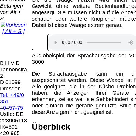
Bei dieser
Betätigen
Gewicht ohne weitere Bedienhandlung
Versandart
Der Versand erfolgt
von Alt +
angesagt. Sie müssen nicht auf die Anzei
erhalten Sie per
als versichertes
S.
schauen oder weitere Knöpfchen drücke
Email z.B. einen
Paket.
Dabei ist diese Waage extrem genau.
Lizenzschlüssel
[ Alt + S ]
und die
Selbstabholung
Rechnung /
vom Büro oder
Präqual
Lieferschein. Sie
von
2026
erhalten also
Ausstellungen:
Wir sin
Audiobeispiel der Sprachausgabe der V
keinen
0.00 €
[ 9914 ]
3000
B H V D
Datenträger
.
Tannenstrasse
Die Sprachausgabe kann ein u
2
Die in diesem Dokument genannten
ausgeschaltet werden. Diese Waage ist f
D 01099
Warenzeichen sind Eigentum der jeweiligen
Alle geeignet, die in der Küche Proble
Dresden
Firmen. Preisänderungen, Irrtümer und
haben, die Anzeigen Ihrer Geräte 
Tel: +49/0
technische Änderungen vorbehalten.
erkennen, sei es weil sie Sehbehindert si
351
letzte Änderung: 13. Juli 2026 Blinden
oder einfach die gerade genutzte Brille f
40457-75
Hilfsmittel Vertrieb Dresden,
diese Anzeigen nicht geeignet ist.
UstId:
DE
223905118
Mit einem Urteil vom 12.05.1998 - 312 O
Überblick
IK=591
85/98 - Haftung für Links hat das Landgericht
420 965