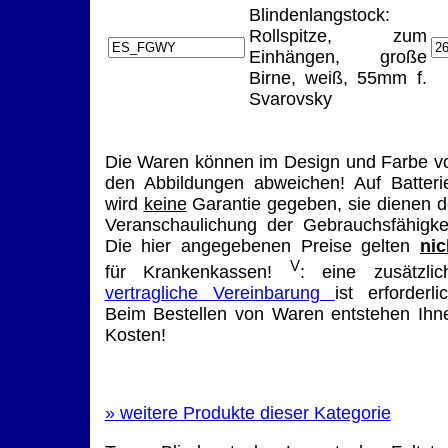
Blindenlangstock:
Rollspitze, zum
Einhängen, große
Birne, weiß, 55mm f.
Svarovsky
Die Waren können im Design und Farbe v
den Abbildungen abweichen! Auf Batteri
wird
keine
Garantie gegeben, sie dienen d
Veranschaulichung der Gebrauchsfähigkei
Die hier angegebenen Preise gelten
nic
V
für Krankenkassen!
: eine zusätzlic
vertragliche Vereinbarung
ist erforderlic
Beim Bestellen von Waren entstehen Ihn
Kosten!
»
weitere Produkte dieser Kategorie