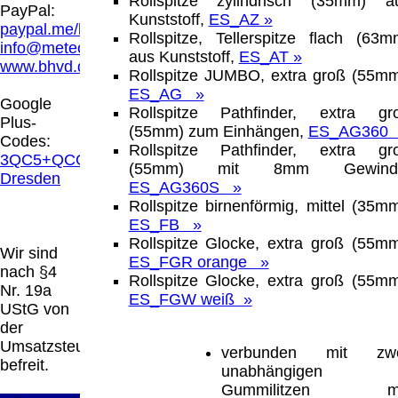
Rollspitze zylindrisch (35mm) a
Hamburg entschieden, dass man durch die
PayPal:
Kunststoff,
ES_AZ »
Anbringung eines Links, die Inhalte der
paypal.me/blindenhilfsmittel
Rollspitze, Tellerspitze flach (63m
gelinkten Seite ggf. mit zu verantworten hat.
info@meteor.vision
aus Kunststoff,
ES_AT »
Dieses kann nur dadurch verhindert werden,
www.bhvd.de
Rollspitze JUMBO, extra groß (55mm
dass man sich ausdrücklich von diesen
ES_AG »
Inhalten distanziert. Hiermit distanzieren wir
Google
Rollspitze Pathfinder, extra gr
uns ausdrücklich von allen Inhalten, aller
Plus-
(55mm) zum Einhängen,
ES_AG360
gelinkten Seiten auf unserer Homepage und
Codes:
Rollspitze Pathfinder, extra gr
machen uns diese Inhalte nicht zu eigen.
3QC5+QCG
(55mm) mit 8mm Gewind
Diese Erklärung gilt für alle auf unserer
Dresden
ES_AG360S »
Homepage angebrachten Links.
Rollspitze birnenförmig, mittel (35mm
Die Europäische Kommission stellt eine
ES_FB »
Plattform zur Online-Streitbeilegung (OS)
Rollspitze Glocke, extra groß (55mm
bereit. Die Plattform finden Sie unter
Wir sind
ES_FGR orange »
http://ec.europa.eu/consumers/odr/
Unsere E-
nach §4
Rollspitze Glocke, extra groß (55mm
Mailadresse lautet:
info@meteor.vision
.
Nr. 19a
ES_FGW weiß »
Seitenanfang
Impressum
AGB
Widerruf
UStG von
Datenschutz
Urheberrechte
Kontakt
Links
der
Katalog (PDF)
Sitemap
Umsatzsteuer
verbunden mit zwe
große Anzeige
Schließen
X
befreit.
unabhängigen
Gummilitzen mi