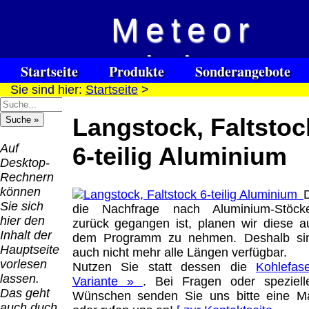
Meteor
Versandkosten DHL
Software
Vision
Standard bis 5kg
Download only
Startseite
Produkte
Sonderangebote
Deutschland
Sie sind hier:
Startseite
>
Spezialuhrenspecial
Deutschland
Kontakt
Impressum
Links
Nachnahme:
watches
Vorkasse:
für Blinde / Taubblinde
8.95 €
Langstock, Faltstoc
Hilfsmittel
Warenkorb
0.00 €
/ deafblind / sourdes et aveugles
Deutschland
Deutschland
Vorkasse: 6.95
Auf
6-teilig Aluminium
PayPal:
€
Desktop-
0.00 €
Deutschland
Rechnern
EU (inkl.
PayPal: 6.95 €
können
Schweiz)
EU (inkl.
Sie sich
die Nachfrage nach Aluminium-Stöck
Vorkasse:
Schweiz)
hier den
zurück gegangen ist, planen wir diese a
QR
0.00 €
Vorkasse:
Inhalt der
dem Programm zu nehmen. Deshalb si
Code:
EU (inkl.
20.00 €
Hauptseite
auch nicht mehr alle Längen verfügbar.
Schweiz)
EU (inkl.
vorlesen
Nutzen Sie statt dessen die
Kohlefase
PayPal:
Schweiz)
lassen.
Variante »
. Bei Fragen oder speziell
0.00 €
PayPal: 20.00
Das geht
Wünschen senden Sie uns bitte eine Ma
€
auch duch