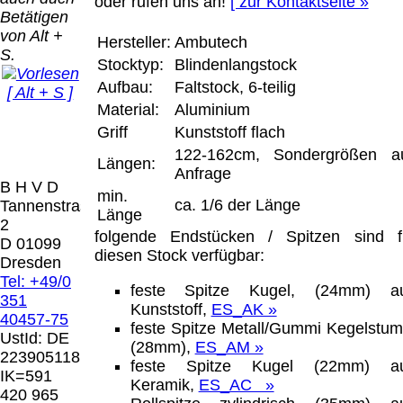
Bei dieser
oder rufen uns an!
[ zur Kontaktseite »
Betätigen
Versandart
Der Versand erfolgt
von Alt +
erhalten Sie per
Hersteller:
Ambutech
als versichertes
S.
Email z.B. einen
Stocktyp:
Blindenlangstock
Paket.
Lizenzschlüssel
Aufbau:
Faltstock, 6-teilig
[ Alt + S ]
und die
Selbstabholung
Material:
Aluminium
Rechnung /
vom Büro oder
Präqual
Lieferschein. Sie
Griff
Kunststoff flach
von
2026
erhalten also
122-162cm, Sondergrößen a
Ausstellungen:
Wir sin
Längen:
keinen
Anfrage
0.00 €
[ 6386 ]
B H V D
Datenträger
.
min.
ca. 1/6 der Länge
Tannenstrasse
Länge
2
Die in diesem Dokument genannten
folgende Endstücken / Spitzen sind f
D 01099
Warenzeichen sind Eigentum der jeweiligen
diesen Stock verfügbar:
Dresden
Firmen. Preisänderungen, Irrtümer und
Tel: +49/0
feste Spitze Kugel, (24mm) a
technische Änderungen vorbehalten.
351
Kunststoff,
ES_AK »
letzte Änderung: 26. Januar 2026 Blinden
40457-75
feste Spitze Metall/Gummi Kegelstum
Hilfsmittel Vertrieb Dresden,
UstId:
DE
(28mm),
ES_AM »
223905118
feste Spitze Kugel (22mm) a
Mit einem Urteil vom 12.05.1998 - 312 O
IK=591
Keramik,
ES_AC »
85/98 - Haftung für Links hat das Landgericht
420 965