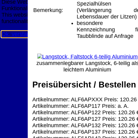
Diese Website nutzt Cookies, um bestmögliche
Spezialhülsen
Funktionalität bieten zu können.
Bemerkung:
(Verlängerung de
This website uses cookies to provide the best possible
Lebensdauer der Litzen)
functionality.
besondere
Kennzeichnung fü
Ok, verstanden
Mehr Infos
Taubblinde auf Anfrage
zusammenlegbarer Langstock, 6-teilig al
leichtem Aluminium
Preisübersicht / Bestellen
Artikelnummer: ALF6APXXX Preis: 120.26
Artikelnummer: ALF6AP117 Preis: a. A.
Artikelnummer: ALF6AP122 Preis: 120.26 
Artikelnummer: ALF6AP127 Preis: 120.26 
Artikelnummer: ALF6AP132 Preis: 120.26 
Artikelnummer: ALF6AP137 Preis: 120.26 