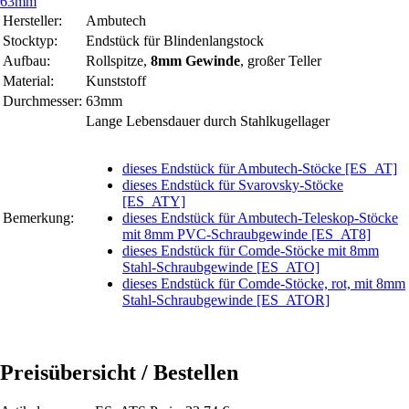
Hersteller:
Ambutech
Stocktyp:
Endstück für Blindenlangstock
Aufbau:
Rollspitze,
8mm Gewinde
, großer Teller
Material:
Kunststoff
Durchmesser:
63mm
Lange Lebensdauer durch Stahlkugellager
dieses Endstück für Ambutech-Stöcke [ES_AT]
dieses Endstück für Svarovsky-Stöcke
[ES_ATY]
Bemerkung:
dieses Endstück für Ambutech-Teleskop-Stöcke
mit 8mm PVC-Schraubgewinde [ES_AT8]
dieses Endstück für Comde-Stöcke mit 8mm
Stahl-Schraubgewinde [ES_ATO]
dieses Endstück für Comde-Stöcke, rot, mit 8mm
Stahl-Schraubgewinde [ES_ATOR]
Preisübersicht / Bestellen