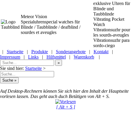
exklusive Uhren für
Blinde und
Taubblinde
Meteor Vision
Vibrating Pocket
Spezialuhrenspecial watches
für
Watch
Blinde / Taubblinde / deafblind /
Vibrationsuzhr pour
sourdes et aveugles
les sourds-aveugles
Vibrationsuzhr para
sordo-ciego
|
Startseite
|
Produkte
|
Sonderangebote
|
Kontakt
|
Impressum
|
Links
|
Hilfsmittel
|
Warenkorb
|
Sie sind hier:
Startseite
>
Auf Desktop-Rechnern können Sie sich hier den Inhalt der Hauptseite
vorlesen lassen. Das geht auch duch Betätigen von Alt + S.
[ Alt + S ]