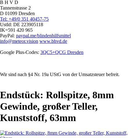
B H V D
Tannenstrasse 2
D 01099 Dresden
Tel: +49/0 351 40457-75
UstId:
DE 223905118
IK=591 420 965
PayPal:
paypal.me/blindenhilfsmittel
info@meteor.vision
www.bhvd.de
Google Plus-Codes:
3QC5+QCG Dresden
Wir sind nach §4 Nr. 19a UStG von der Umsatzsteuer befreit.
Endstück: Rollspitze, 8mm
Gewinde, großer Teller,
Kunststoff, 63mm