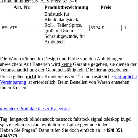
Artikelnummer: ES_ATS Preis: 33.74 €
Art.-Nr.
Produktbezeichnung
Preis
Endstück für
Blindenlangstock,
Roll-, Teller Spitze,
groß, mit 8mm
Schraubgewinde, für
Ambutech
Die Waren können im Design und Farbe von den Abbildungen
abweichen! Auf Batterien wird
keine
Garantie gegeben, sie dienen der
Veranschaulichung der Gebrauchsfähigkeit. Die hier angegebenen
V
Preise gelten
nicht
für Krankenkassen!
: eine zusätzliche
vertragliche
Vereinbarung
ist erforderlich. Beim Bestellen von Waren entstehen
Ihnen Kosten!
»
weitere Produkte dieser Kategorie
Tag:
langstock
blindenstock
taststock
faltstock
signal
teleskop
kugel
spitze
kellerer
vistac
revolution
rollspitze gewinde teller
Haben Sie Fragen? Dann rufen Sie doch einfach an!
+49/0 351
4045775