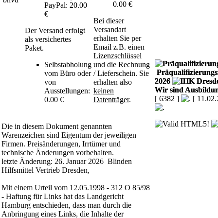
0.00 €
PayPal: 20.00
€
Bei dieser
Versandart
Der Versand erfolgt
erhalten Sie per
als versichertes
Email z.B. einen
Paket.
Lizenzschlüssel
Selbstabholung
und die Rechnung
Präqualifizierungsz
vom Büro oder
/ Lieferschein. Sie
2026
von
erhalten also
Wir sind Ausbildun
Ausstellungen:
keinen
[ 6382 ]
[ 11.02
0.00 €
Datenträger
.
Die in diesem Dokument genannten
Warenzeichen sind Eigentum der jeweiligen
Firmen. Preisänderungen, Irrtümer und
technische Änderungen vorbehalten.
letzte Änderung: 26. Januar 2026 Blinden
Hilfsmittel Vertrieb Dresden,
Mit einem Urteil vom 12.05.1998 - 312 O 85/98
- Haftung für Links hat das Landgericht
Hamburg entschieden, dass man durch die
Anbringung eines Links, die Inhalte der