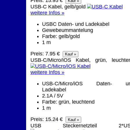
Preis: 15.95 €
USB-C Kabel, gelb/gold
weitere Infos »
USBC Daten- und Ladekabel
Gewebeummantelung
Farbe: gelb/gold
1 m
Preis: 7.95 €
USB-C/Micro/iOS Kabel, grün, leuchte
weitere Infos »
USB-C/Micro/iOS Daten- u
Ladekabel
2.1A / 5V
Farbe: grün, leuchtend
1 m
Preis: 15.24 €
USB Steckernetzteil 2*U