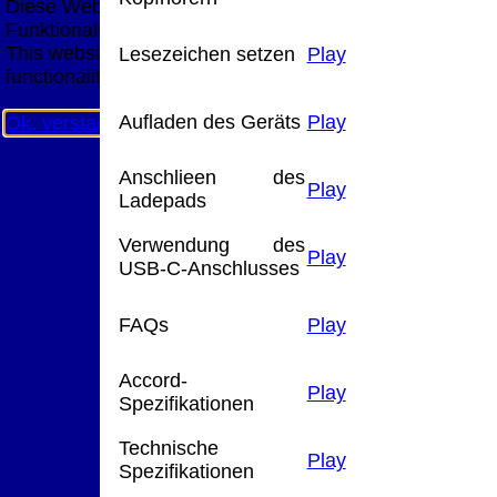
Diese Website nutzt Cookies, um bestmögliche
Funktionalität bieten zu können.
This website uses cookies to provide the best possible
Lesezeichen setzen
Play
functionality.
Aufladen des Geräts
Play
Ok, verstanden
Mehr Infos
Anschlieen des
Play
Ladepads
Verwendung des
Play
USB-C-Anschlusses
FAQs
Play
Accord-
Play
Spezifikationen
Technische
Play
Spezifikationen