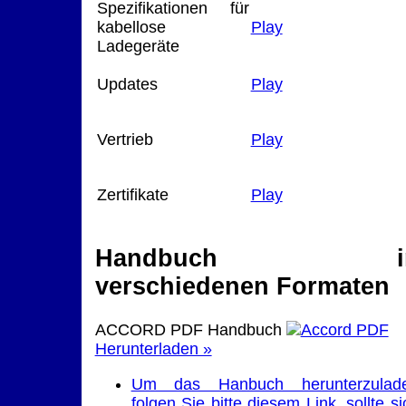
Spezifikationen für
kabellose
Play
Ladegeräte
Updates
Play
Vertrieb
Play
Zertifikate
Play
Handbuch i
verschiedenen Formaten
ACCORD PDF Handbuch
Herunterladen »
Um das Hanbuch herunterzulad
folgen Sie bitte diesem Link, sollte si