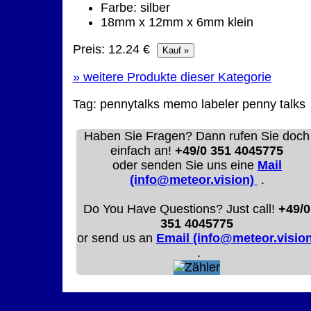
Farbe: silber
18mm x 12mm x 6mm klein
Preis: 12.24 €
»
weitere Produkte dieser Kategorie
Tag:
pennytalks
memo labeler
penny talks
Haben Sie Fragen? Dann rufen Sie doch
einfach an!
+49/0 351 4045775
oder senden Sie uns eine
Mail
(info@meteor.vision)
.
Do You Have Questions? Just call!
+49/0
351 4045775
or send us an
Email (info@meteor.vision
.