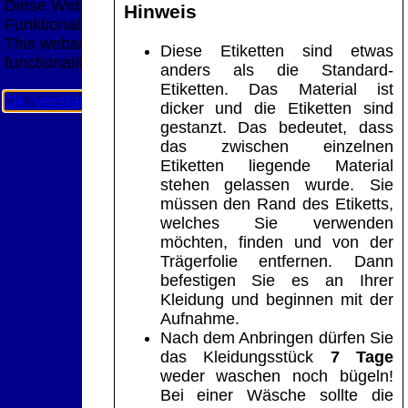
Diese Website nutzt Cookies, um bestmögliche
Hinweis
Funktionalität bieten zu können.
This website uses cookies to provide the best possible
Diese Etiketten sind etwas
functionality.
anders als die Standard-
Etiketten. Das Material ist
Ok, verstanden
Mehr Infos
dicker und die Etiketten sind
gestanzt. Das bedeutet, dass
das zwischen einzelnen
Etiketten liegende Material
stehen gelassen wurde. Sie
müssen den Rand des Etiketts,
welches Sie verwenden
möchten, finden und von der
Trägerfolie entfernen. Dann
befestigen Sie es an Ihrer
Kleidung und beginnen mit der
Aufnahme.
Nach dem Anbringen dürfen Sie
das Kleidungsstück
7 Tage
weder waschen noch bügeln!
Bei einer Wäsche sollte die