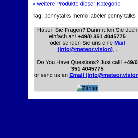
»
weitere Produkte dieser Kategorie
Tag:
pennytalks
memo labeler
penny talks
Haben Sie Fragen? Dann rufen Sie doch
einfach an!
+49/0 351 4045775
oder senden Sie uns eine
Mail
(info@meteor.vision)
.
Do You Have Questions? Just call!
+49/0
351 4045775
or send us an
Email (info@meteor.vision
.