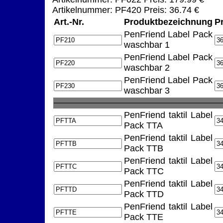
Artikelnummer: PF420 Preis: 36.74 €
Art.-Nr.
Produktbezeichnung
P
PenFriend Label Pack
waschbar 1
PenFriend Label Pack
waschbar 2
PenFriend Label Pack
waschbar 3
PenFriend taktil Label
Pack TTA
PenFriend taktil Label
Pack TTB
PenFriend taktil Label
Pack TTC
PenFriend taktil Label
Pack TTD
PenFriend taktil Label
Pack TTE