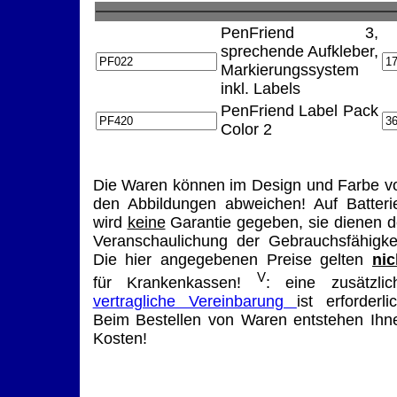
PenFriend 3,
sprechende Aufkleber,
Markierungssystem
inkl. Labels
PenFriend Label Pack
Color 2
Die Waren können im Design und Farbe v
den Abbildungen abweichen! Auf Batteri
wird
keine
Garantie gegeben, sie dienen d
Veranschaulichung der Gebrauchsfähigkei
Die hier angegebenen Preise gelten
nic
V
für Krankenkassen!
: eine zusätzlic
vertragliche Vereinbarung
ist erforderlic
Beim Bestellen von Waren entstehen Ihn
Kosten!