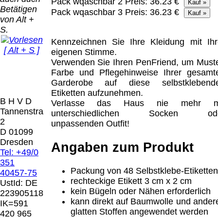
Bei dieser
Pack wqaschbar 2
Preis: 36.23 €
Betätigen
Versandart
Pack wqaschbar 3
Preis: 36.23 €
Der Versand erfolgt
von Alt +
erhalten Sie per
als versichertes
S.
Email z.B. einen
Paket.
Lizenzschlüssel
Kennzeichnen Sie Ihre Kleidung mit Ihr
[ Alt + S ]
und die
eigenen Stimme.
Selbstabholung
Rechnung /
Verwenden Sie Ihren PenFriend, um Muste
vom Büro oder
Präqual
Lieferschein. Sie
Farbe und Pflegehinweise Ihrer gesamt
von
2026
erhalten also
Garderobe auf diese selbstklebend
Ausstellungen:
Wir sin
keinen
Etiketten aufzunehmen.
0.00 €
[ 7242 ]
B H V D
Datenträger
.
Verlasse das Haus nie mehr m
Tannenstrasse
unterschiedlichen Socken od
2
unpassenden Outfit!
Die in diesem Dokument genannten
D 01099
Warenzeichen sind Eigentum der jeweiligen
Dresden
Angaben zum Produkt
Firmen. Preisänderungen, Irrtümer und
Tel: +49/0
technische Änderungen vorbehalten.
351
letzte Änderung: 10. März 2026 Blinden
Packung von 48 Selbstklebe-Etiketten
40457-75
Hilfsmittel Vertrieb Dresden,
rechteckige Etikett 3 cm x 2 cm
UstId:
DE
kein Bügeln oder Nähen erforderlich
223905118
Mit einem Urteil vom 12.05.1998 - 312 O
kann direkt auf Baumwolle und ander
IK=591
85/98 - Haftung für Links hat das Landgericht
glatten Stoffen angewendet werden
420 965