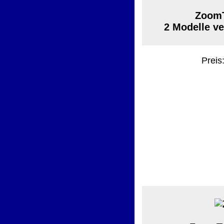
ZoomT
2 Modelle v
Preis