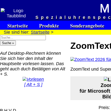
M
Haben S
Spezialuhrenspe
Startseite
Produkte
Sonderangebote
Sie sind hier:
Startseite
>
ZoomText
Auf Desktop-Rechnern können
Sie sich hier den Inhalt der
Versandkosten DHL Standar
Hauptseite vorlesen lassen. Das
bis 5kg
geht auch duch Betätigen von Alt
ZoomText und Super
+ S.
Deutschland Nachnahm
8.95 €
[ Alt + S ]
Zoom
Deutschland Vorkasse:
für Microsof
6.95 €
Deutschland PayPal: 6.
Bil
€
EU (inkl. Schweiz)
Preis
QR Code:
B H V D