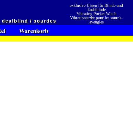
exklusive Uhren für Blinde und
Taubblinde
 4045775
Vibrating Pocket Watch
.
Vibrationsuzhr pour les sourds-
/ deafblind / sourdes
aveugles
Vibrationsuzhr para sordo-ciego
tel
Warenkorb