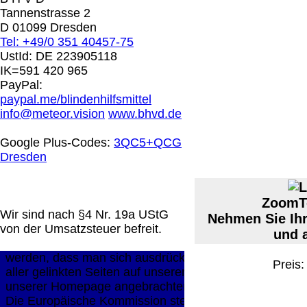
Vorkasse: 20.00 €
Tannenstrasse 2
EU (inkl. Schweiz)
D 01099 Dresden
PayPal: 20.00 €
Tel: +49/0 351 40457-75
UstId:
DE 223905118
Der Versand erfolgt als
IK=591 420 965
versichertes Paket.
PayPal:
paypal.me/blindenhilfsmittel
Selbstabholung vom Bü
info@meteor.vision
www.bhvd.de
oder von Ausstellungen
0.00 €
Google Plus-Codes:
3QC5+QCG
Dresden
Die in diesem Dokument genannten Warenzeichen sind 
technische Änderungen vorbehalten.
letzte Änderung: 13. Juli 2026 Blinden Hilfsmittel Vert
ZoomTe
Wir sind nach §4 Nr. 19a UStG
Nehmen Sie Ihr
von der Umsatzsteuer befreit.
Mit einem Urteil vom 12.05.1998 - 312 O 85/98 - Haft
und 
die Anbringung eines Links, die Inhalte der gelinkten S
werden, dass man sich ausdrücklich von diesen Inhalten 
Preis
aller gelinkten Seiten auf unserer Homepage und machen 
unserer Homepage angebrachten Links.
Die Europäische Kommission stellt eine Plattform zur On