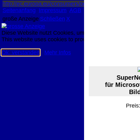
http://ec.europa.eu/consumers/odr/
Unsere E-Mailadres
Seitenanfang
Impressum
AGB
Widerruf
Datenschutz
große Anzeige
Schließen
X
Diese Website nutzt Cookies, um bestmögliche Funktion
This website uses cookies to provide the best possible f
Ok, verstanden
Mehr Infos
SuperNo
für Microso
Bil
Preis