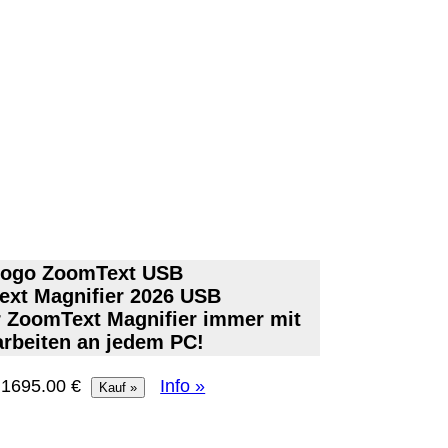
EU (inkl. Schweiz) PayPal: 0.00 €
Bei dieser Versandart erhalten Sie per Email z.B. ein
Lizenzschlüssel und die Rechnung / Lieferschein. Sie
keinen Datenträger
.
ro
:
Eigentum der jeweiligen Firmen. Preisänderungen, Irrt
rieb Dresden,
xt Magnifier 2026 USB
 ZoomText Magnifier immer mit
ung für Links hat das Landgericht Hamburg entschieden,
arbeiten an jedem PC!
eite ggf. mit zu verantworten hat. Dieses kann nur dadur
distanziert. Hiermit distanzieren wir uns ausdrücklich v
: 1695.00 €
Info »
uns diese Inhalte nicht zu eigen. Diese Erklärung gilt f
line-Streitbeilegung (OS) bereit. Die Plattform finden S