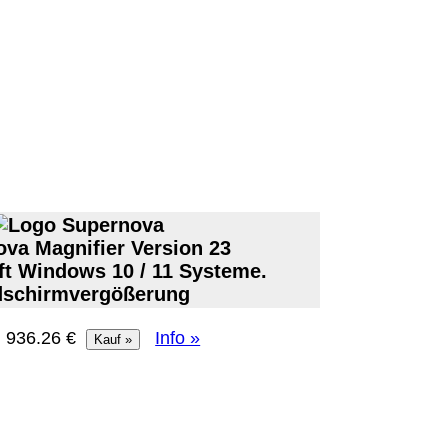
se lautet:
info@meteor.vision
.
Urheberrechte
Kontakt
Links
Katalog (PDF)
Sitemap
alität bieten zu können.
unctionality.
va Magnifier Version 23
ft Windows 10 / 11 Systeme.
dschirmvergößerung
: 936.26 €
Info »