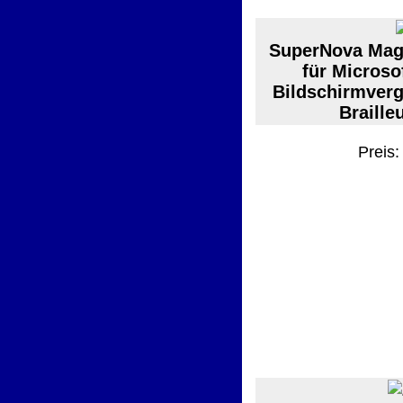
SuperNova Magn
für Microso
Bildschirmver
Braille
Preis