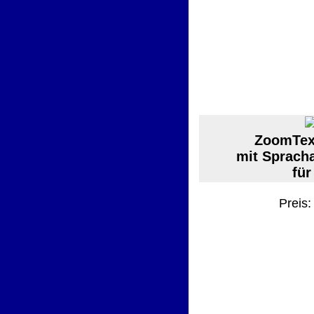
ZoomText
mit Sprach
für
Preis