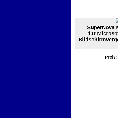
SuperNova M
für Microso
Bildschirmverg
Preis