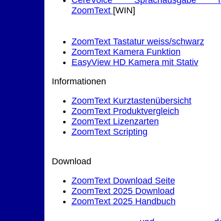
ZoomText
[WIN]
ZoomText Tastatur weiss/schwarz
ZoomText Kamera Funktion
EasyView HD Kamera mit Stativ
Informationen
ZoomText Kurztastenübersicht
ZoomText Produktvergleich
ZoomText Lizenzarten
ZoomText Scripting
Download
ZoomText Download Seite
ZoomText 2025 Download
ZoomText 2025 Handbuch