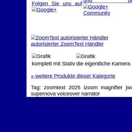
und de
Folgen Sie uns auf
autorisierter ZoomText Händler
komplett mit Stativ
die eigentliche Kamera
»
weitere Produkte dieser Kategorie
Tag:
zoomtext 2025
izoom
magnifier
jw
supernova
voiceover
narrator