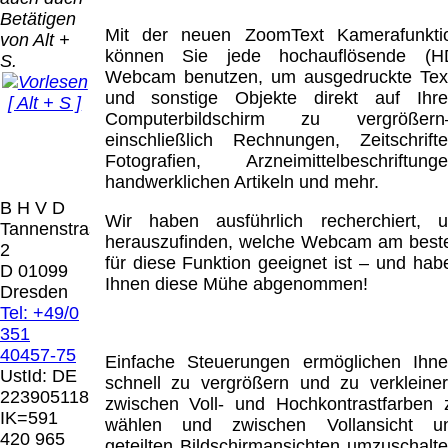
€
0.00 €
Betätigen
Deutschland
EU (inkl.
Mit der neuen ZoomText Kamerafunkti
von Alt +
PayPal: 6.95 €
Schweiz)
können Sie jede hochauflösende (H
S.
EU (inkl.
Vorkasse:
Webcam benutzen, um ausgedruckte Tex
Schweiz)
QR
0.00 €
und sonstige Objekte direkt auf Ihr
[ Alt + S ]
Vorkasse:
Code:
EU (inkl.
Computerbildschirm zu vergrößer
20.00 €
Schweiz)
einschließlich Rechnungen, Zeitschrifte
EU (inkl.
PayPal:
Fotografien, Arzneimittelbeschriftunge
Schweiz)
0.00 €
handwerklichen Artikeln und mehr.
PayPal: 20.00
B H V D
€
Bei dieser
Wir haben ausführlich recherchiert, 
Tannenstrasse
Versandart
herauszufinden, welche Webcam am best
2
Der Versand erfolgt
erhalten Sie per
für diese Funktion geeignet ist – und hab
D 01099
als versichertes
Email z.B. einen
Ihnen diese Mühe abgenommen!
Dresden
Paket.
Lizenzschlüssel
Tel: +49/0
und die
351
Selbstabholung
Rechnung /
40457-75
vom Büro oder
Präqual
Einfache Steuerungen ermöglichen Ihne
Lieferschein. Sie
UstId:
DE
von
2026
schnell zu vergrößern und zu verkleiner
erhalten also
223905118
Ausstellungen:
Wir sin
zwischen Voll- und Hochkontrastfarben 
keinen
IK=591
0.00 €
[ 9618 ]
wählen und zwischen Vollansicht u
Datenträger
.
420 965
geteilten Bildschirmansichten umzuschalte