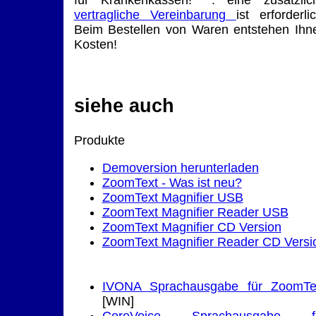
vertragliche Vereinbarung
ist erforderlic
Beim Bestellen von Waren entstehen Ihn
Kosten!
siehe auch
Produkte
Demoversion herunterladen
ZoomText - Was ist neu?
ZoomText Magnifier USB
ZoomText Magnifier Reader USB
ZoomText Magnifier CD Version
ZoomText Magnifier Reader CD Versi
IVONA Sprachausgabe für ZoomTe
[WIN]
CereVoice Sprachausgabe f