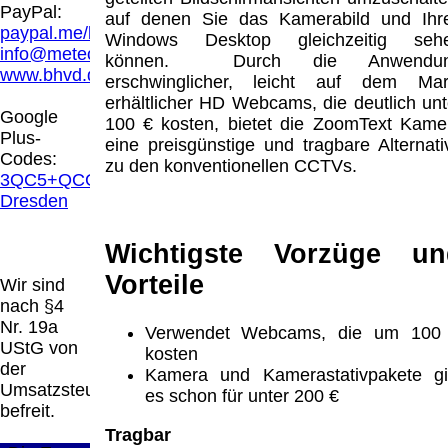
PayPal:
auf denen Sie das Kamerabild und Ihr
paypal.me/blindenhilfsmittel
Die in diesem Dokument genannten
Windows Desktop gleichzeitig seh
info@meteor.vision
Warenzeichen sind Eigentum der jeweiligen
können. Durch die Anwendu
www.bhvd.de
Firmen. Preisänderungen, Irrtümer und
erschwinglicher, leicht auf dem Mar
technische Änderungen vorbehalten.
erhältlicher HD Webcams, die deutlich unt
Google
letzte Änderung: 13. Juli 2026 Blinden
100 € kosten, bietet die ZoomText Kame
Plus-
Hilfsmittel Vertrieb Dresden,
eine preisgünstige und tragbare Alternati
Codes:
zu den konventionellen CCTVs.
3QC5+QCG
Mit einem Urteil vom 12.05.1998 - 312 O
Dresden
85/98 - Haftung für Links hat das Landgericht
Hamburg entschieden, dass man durch die
Anbringung eines Links, die Inhalte der
Wichtigste Vorzüge un
gelinkten Seite ggf. mit zu verantworten hat.
Vorteile
Wir sind
Dieses kann nur dadurch verhindert werden,
nach §4
dass man sich ausdrücklich von diesen
Nr. 19a
Inhalten distanziert. Hiermit distanzieren wir
Verwendet Webcams, die um 100
UStG von
uns ausdrücklich von allen Inhalten, aller
kosten
der
gelinkten Seiten auf unserer Homepage und
Kamera und Kamerastativpakete gi
Umsatzsteuer
machen uns diese Inhalte nicht zu eigen.
es schon für unter 200 €
befreit.
Diese Erklärung gilt für alle auf unserer
Homepage angebrachten Links.
Tragbar