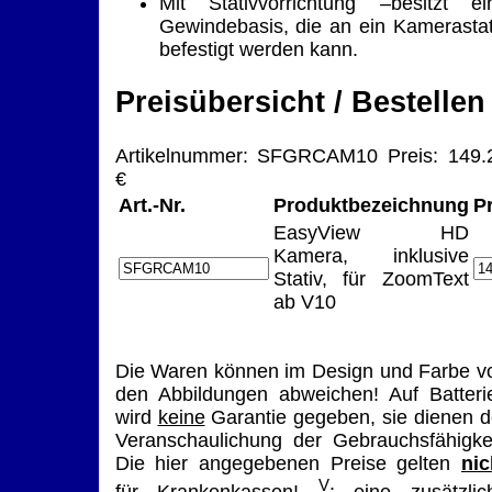
Mit Stativvorrichtung –besitzt ei
Gewindebasis, die an ein Kamerastat
befestigt werden kann.
Preisübersicht / Bestellen
Artikelnummer: SFGRCAM10 Preis: 149.
€
Art.-Nr.
Produktbezeichnung
P
EasyView HD
Kamera, inklusive
Stativ, für ZoomText
ab V10
Die Waren können im Design und Farbe v
den Abbildungen abweichen! Auf Batteri
wird
keine
Garantie gegeben, sie dienen d
Veranschaulichung der Gebrauchsfähigkei
Die hier angegebenen Preise gelten
nic
V
für Krankenkassen!
: eine zusätzlic