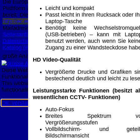
Die Europäische Kommission stellt eine
Plattform zur Online-Streitbeilegung (OS)
Leicht und kompakt
bereit. Die Plattform finden Sie unter
Passt leicht in Ihren Rucksack oder Ih
http://ec.europa.eu/consumers/odr/
Unsere E-
Laptop-Tasche
Mailadresse lautet:
info@meteor.vision
.
Benötigt keine Wechselstromquel
Seitenanfang
Impressum
AGB
Widerruf
(USB-betrieben) – kann mit Lapto
Datenschutz
Urheberrechte
Kontakt
Links
benutzt werden, auch wenn Sie kein
Katalog (PDF)
Sitemap
Zugang zu einer Wandsteckdose hab
große Anzeige
Schließen
X
HD Video-Qualität
Diese Website nutzt Cookies, um bestmögliche
Vergrößerte Drucke und Grafiken si
Funktionalität bieten zu können.
bestechend deutlich und leicht zu les
This website uses cookies to provide the best possible
functionality.
Leistungsstarke Funktionen (besitzt al
wesentlichen CCTV- Funktionen)
Ok, verstanden
Mehr Infos
Auto-Fokus
Breites Spektrum vo
Vergrößerungsstufen
Vollbildschirm- und geteil
Bildschirmansicht