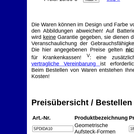
Die Waren können im Design und Farbe v
den Abbildungen abweichen! Auf Batteri
wird
keine
Garantie gegeben, sie dienen d
Veranschaulichung der Gebrauchsfähigkei
Die hier angegebenen Preise gelten
nic
V
für Krankenkassen!
: eine zusätzlic
vertragliche Vereinbarung
ist erforderlic
Beim Bestellen von Waren entstehen Ihn
Kosten!
Preisübersicht / Bestellen
Art.-Nr.
Produktbezeichnung
P
Geometrische
Aufsteck-Formen