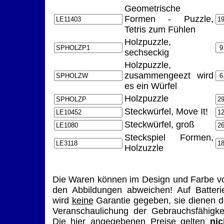
Geometrische
Formen - Puzzle,
Tetris zum Fühlen
Holzpuzzle,
sechseckig
Holzpuzzle,
zusammengeezt wird
es ein Würfel
Holzpuzzle
Steckwürfel, Move It!
Steckwürfel, groß
Steckspiel Formen,
Holzuzzle
Die Waren können im Design und Farbe v
den Abbildungen abweichen! Auf Batteri
wird
keine
Garantie gegeben, sie dienen d
Veranschaulichung der Gebrauchsfähigkei
Die hier angegebenen Preise gelten
nic