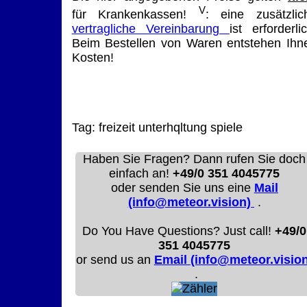
V
für Krankenkassen!
: eine zusätzlic
vertragliche Vereinbarung
ist erforderlic
Beim Bestellen von Waren entstehen Ihn
Kosten!
Tag:
freizeit
unterhqltung
spiele
Haben Sie Fragen? Dann rufen Sie doch
einfach an!
+49/0 351 4045775
oder senden Sie uns eine
Mail
(info@meteor.vision)
.
Do You Have Questions? Just call!
+49/0
351 4045775
or send us an
Email (info@meteor.vision
.