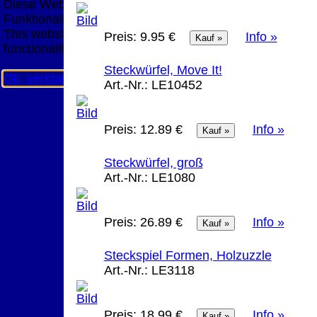
Diese Website nutzt Cookies, um bestmögliche
Funktionalität bieten zu können.
This website uses cookies to provide the best possible
Preis:
9.95 €
Info »
functionality.
Steckwürfel, Move It!
Ok, verstanden
Mehr Infos
Art.-Nr.:
LE10452
Preis:
12.89 €
Info »
Steckwürfel, groß
Art.-Nr.:
LE1080
Preis:
26.89 €
Info »
Steckspiel Formen, Holzuzzle
Art.-Nr.:
LE3118
Preis:
18.99 €
Info »