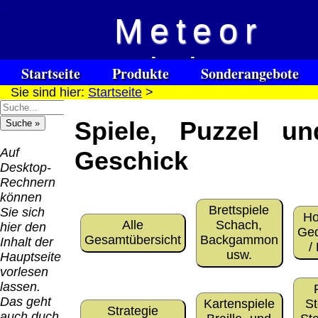
Meteor
Versandkosten DHL
Software
Vision
Standard bis 5kg
Download only
Startseite
Produkte
Sonderangebote
Deutschland
Sie sind hier:
Startseite
>
Spezialuhrenspecial
Deutschland
Kontakt
Impressum
Links
Nachnahme:
watches
Vorkasse:
für Blinde / Taubblinde
8.95 €
Spiele, Puzzel un
Hilfsmittel
Warenkorb
0.00 €
/ deafblind / sourdes et aveugles
Deutschland
Deutschland
Vorkasse: 6.95
Auf
Geschick
PayPal:
€
Desktop-
0.00 €
Deutschland
Rechnern
EU (inkl.
PayPal: 6.95 €
können
Schweiz)
Brettspiele
EU (inkl.
Sie sich
Vorkasse:
Ho
Alle
Schach,
Schweiz)
hier den
QR
0.00 €
Ged
Gesamtübersicht
Backgammon
Vorkasse:
Inhalt der
Code:
EU (inkl.
/
usw.
20.00 €
Hauptseite
Schweiz)
EU (inkl.
vorlesen
PayPal:
Schweiz)
lassen.
0.00 €
PayPal: 20.00
Das geht
Kartenspiele
St
Strategie
€
auch duch