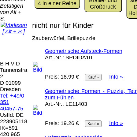
Bei dieser
Braille- und
Ste
4 in einer Reihe
Betätigen
Versandart
Großdruck
D
Der Versand erfolgt
von Alt +
erhalten Sie per
Hol
als versichertes
S.
Email z.B. einen
Paket.
nicht nur für Kinder
Lizenzschlüssel
[ Alt + S ]
und die
Selbstabholung
Zauberwürfel, Brillepuzzle
Rechnung /
vom Büro oder
Präqual
Lieferschein. Sie
von
2026
Geometrische Aufsteck-Formen
erhalten also
Ausstellungen:
Wir sin
Art.-Nr.:
SPDIDA10
keinen
0.00 €
[ 5139 ]
B H V D
Datenträger
.
Tannenstrasse
2
Preis:
18.99 €
Info »
Die in diesem Dokument genannten
D 01099
Warenzeichen sind Eigentum der jeweiligen
Dresden
Geometrische Formen - Puzzle, Tetr
Firmen. Preisänderungen, Irrtümer und
Tel: +49/0
zum Fühlen
technische Änderungen vorbehalten.
351
Art.-Nr.:
LE11403
letzte Änderung: 18. Dezember 2025 Blinden
40457-75
Hilfsmittel Vertrieb Dresden,
UstId:
DE
223905118
Preis:
19.26 €
Info »
Mit einem Urteil vom 12.05.1998 - 312 O
IK=591
85/98 - Haftung für Links hat das Landgericht
420 965