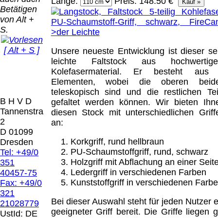
Bei dieser
Länge:
Preis: 148.50 €
Betätigen
Versandart
Der Versand erfolgt
von Alt +
erhalten Sie per
als versichertes
S.
Email z.B. einen
Paket.
Lizenzschlüssel
[ Alt + S ]
und die
Unsere neueste Entwicklung ist dieser se
Selbstabholung
Rechnung /
leichte Faltstock aus hochwertig
vom Büro oder
Präqual
Lieferschein. Sie
Kolefasermaterial. Er besteht aus
von
2026
erhalten also
Elementen, wobei die oberen beid
Ausstellungen:
Wir sin
keinen
teleskopisch sind und die restlichen Tei
0.00 €
[ 1958 ]
B H V D
Datenträger
.
gefaltet werden können. Wir bieten Ihn
Tannenstrasse
diesen Stock mit unterschiedlichen Griff
2
an:
Die in diesem Dokument genannten
D 01099
Warenzeichen sind Eigentum der jeweiligen
Korkgriff, rund hellbraun
Dresden
Firmen. Preisänderungen, Irrtümer und
PU-Schaumstoffgriff, rund, schwarz
Tel: +49/0
technische Änderungen vorbehalten.
Holzgriff mit Abflachung an einer Seit
351
letzte Änderung: 1. März 2025 Blinden
Ledergriff in verschiedenen Farben
40457-75
Hilfsmittel Vertrieb Dresden,
Kunststoffgriff in verschiedenen Farb
Fax: +49/0
321
Mit einem Urteil vom 12.05.1998 - 312 O
Bei dieser Auswahl steht für jeden Nutzer e
21028779
85/98 - Haftung für Links hat das Landgericht
geeigneter Griff bereit. Die Griffe liegen g
UstId:
DE