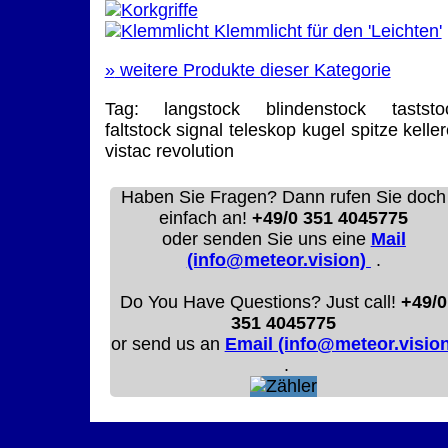
Klemmlicht für den 'Leichten'
»
weitere Produkte dieser Kategorie
Tag:
langstock
blindenstock
taststo
faltstock
signal
teleskop
kugel
spitze
keller
vistac
revolution
Haben Sie Fragen? Dann rufen Sie doch
einfach an!
+49/0 351 4045775
oder senden Sie uns eine
Mail
(info@meteor.vision)
.
Do You Have Questions? Just call!
+49/0
351 4045775
or send us an
Email (info@meteor.vision
.