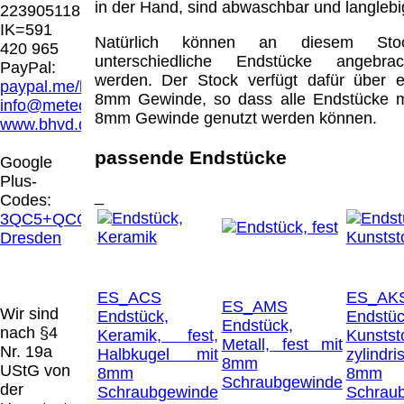
Hamburg entschieden, dass man durch die
in der Hand, sind abwaschbar und langlebi
223905118
Anbringung eines Links, die Inhalte der
IK=591
gelinkten Seite ggf. mit zu verantworten hat.
Natürlich können an diesem Sto
420 965
Dieses kann nur dadurch verhindert werden,
unterschiedliche Endstücke angebrac
PayPal:
dass man sich ausdrücklich von diesen
werden. Der Stock verfügt dafür über e
paypal.me/blindenhilfsmittel
Inhalten distanziert. Hiermit distanzieren wir
8mm Gewinde, so dass alle Endstücke m
info@meteor.vision
uns ausdrücklich von allen Inhalten, aller
8mm Gewinde genutzt werden können.
www.bhvd.de
gelinkten Seiten auf unserer Homepage und
machen uns diese Inhalte nicht zu eigen.
passende Endstücke
Google
Diese Erklärung gilt für alle auf unserer
Plus-
Homepage angebrachten Links.
_
Codes:
Die Europäische Kommission stellt eine
3QC5+QCG
Plattform zur Online-Streitbeilegung (OS)
Dresden
bereit. Die Plattform finden Sie unter
http://ec.europa.eu/consumers/odr/
Unsere E-
Mailadresse lautet:
info@meteor.vision
.
ES_ACS
ES_AK
Seitenanfang
Impressum
AGB
Widerruf
ES_AMS
Wir sind
Endstück,
Endstüc
Datenschutz
Urheberrechte
Kontakt
Links
Endstück,
nach §4
Keramik, fest,
Kunststo
Katalog (PDF)
Sitemap
Metall, fest mit
Nr. 19a
Halbkugel mit
zylindr
8mm
große Anzeige
Schließen
X
UStG von
8mm
8mm
Schraubgewinde
der
Schraubgewinde
Schrau