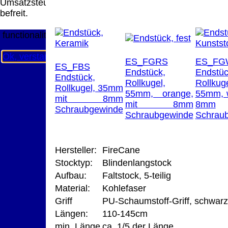
Umsatzsteuer
Diese Website nutzt Cookies, um bestmögliche
befreit.
Funktionalität bieten zu können.
This website uses cookies to provide the best possible
functionality.
Ok, verstanden
Mehr Infos
ES_FGRS
ES_FG
ES_FBS
Endstück,
Endstüc
Endstück,
Rollkugel,
Rollkuge
Rollkugel, 35mm
55mm, orange,
55mm, w
mit 8mm
mit 8mm
8mm
Schraubgewinde
Schraubgewinde
Schrau
Hersteller:
FireCane
Stocktyp:
Blindenlangstock
Aufbau:
Faltstock, 5-teilig
Material:
Kohlefaser
Griff
PU-Schaumstoff-Griff, schwarz
Längen:
110-145cm
min. Länge
ca. 1/5 der Länge