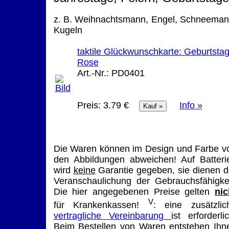
z. B. Weihnachtsmann, Engel, Schneeman
Kugeln
taktile Glückwunschkarte: Geburtstag
Rose
Art.-Nr.:
PD0401
Preis:
3.79 €
Info »
Die Waren können im Design und Farbe v
den Abbildungen abweichen! Auf Batteri
wird
keine
Garantie gegeben, sie dienen d
Veranschaulichung der Gebrauchsfähigkei
Die hier angegebenen Preise gelten
nic
V
für Krankenkassen!
: eine zusätzlic
vertragliche Vereinbarung
ist erforderlic
Beim Bestellen von Waren entstehen Ihn