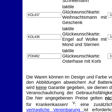
Schneemann
taktile
Glückwunschkarte:
Weihnachtsmann mit
Geschenk
taktile
Glückwunschkarte:
Engel auf Wolke mit
Mond und Sternen
taktile
Glückwunschkarte:
Osterhase mit Korb
Die Waren können im Design und Farbe v
den Abbildungen abweichen! Auf Batteri
wird
keine
Garantie gegeben, sie dienen d
Veranschaulichung der Gebrauchsfähigkei
Die hier angegebenen Preise gelten
nic
V
für Krankenkassen!
: eine zusätzlic
vertragliche Vereinbarung
ist erforderlic