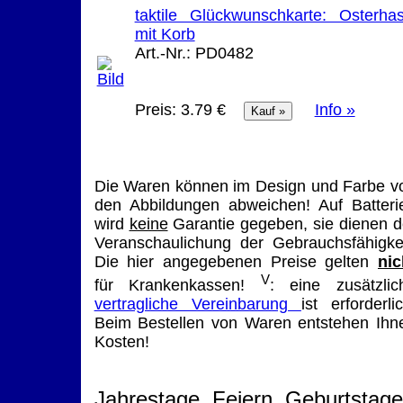
taktile Glückwunschkarte: Osterha
mit Korb
Art.-Nr.:
PD0482
Preis:
3.79 €
Info »
Die Waren können im Design und Farbe v
den Abbildungen abweichen! Auf Batteri
wird
keine
Garantie gegeben, sie dienen d
Veranschaulichung der Gebrauchsfähigkei
Die hier angegebenen Preise gelten
nic
V
für Krankenkassen!
: eine zusätzlic
vertragliche Vereinbarung
ist erforderlic
Beim Bestellen von Waren entstehen Ihn
Kosten!
Jahrestage, Feiern, Geburtstage