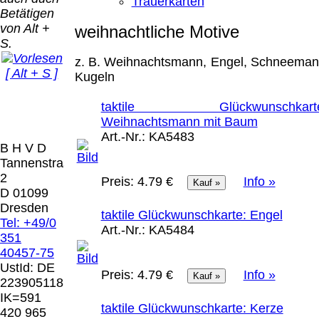
Bei dieser
Trauerkarten
Betätigen
Versandart
Der Versand erfolgt
von Alt +
weihnachtliche Motive
erhalten Sie per
als versichertes
S.
Email z.B. einen
Paket.
Lizenzschlüssel
z. B. Weihnachtsmann, Engel, Schneeman
[ Alt + S ]
und die
Kugeln
Selbstabholung
Rechnung /
vom Büro oder
Präqual
Lieferschein. Sie
taktile Glückwunschkarte
von
2026
erhalten also
Weihnachtsmann mit Baum
Ausstellungen:
Wir sin
keinen
Art.-Nr.:
KA5483
0.00 €
[ 5258 ]
B H V D
Datenträger
.
Tannenstrasse
2
Preis:
4.79 €
Info »
Die in diesem Dokument genannten
D 01099
Warenzeichen sind Eigentum der jeweiligen
Dresden
taktile Glückwunschkarte: Engel
Firmen. Preisänderungen, Irrtümer und
Tel: +49/0
Art.-Nr.:
KA5484
technische Änderungen vorbehalten.
351
letzte Änderung: 18. Dezember 2025 Blinden
40457-75
Hilfsmittel Vertrieb Dresden,
UstId:
DE
Preis:
4.79 €
Info »
223905118
Mit einem Urteil vom 12.05.1998 - 312 O
IK=591
85/98 - Haftung für Links hat das Landgericht
taktile Glückwunschkarte: Kerze
420 965