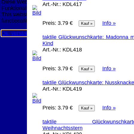
Diese Website nutzt Cookies, um bestmögliche
Art.-Nr.:
KDL417
Funktionalität bieten zu können.
This website uses cookies to provide the best possible
functionality.
Preis:
3.79 €
Info »
Ok, verstanden
Mehr Infos
taktile Glückwunschkarte: Madonna m
Kind
Art.-Nr.:
KDL418
Preis:
3.79 €
Info »
taktile Glückwunschkarte: Nussknacke
Art.-Nr.:
KDL419
Preis:
3.79 €
Info »
taktile Glückwunschkarte
Weihnachtsstern