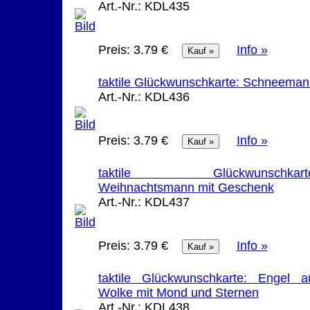
Art.-Nr.:
KDL435
Preis:
3.79 €
Info »
taktile Glückwunschkarte: Schneeman
Art.-Nr.:
KDL436
Preis:
3.79 €
Info »
taktile Glückwunschkarte
Weihnachtsmann mit Geschenk
Art.-Nr.:
KDL437
Preis:
3.79 €
Info »
taktile Glückwunschkarte: Engel a
Wolke mit Mond und Sternen
Art.-Nr.:
KDL438