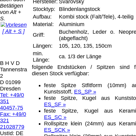
Bei dieser
Hersteller:
Svarovsky
Betätigen
Versandart
Stocktyp:
Blindenlangstock
Der Versand erfolgt
von Alt +
erhalten Sie per
Aufbau:
Kombi stock (Falt/Tele), 4-teilig
als versichertes
S.
Email z.B. einen
Paket.
Material:
Aluminium
Lizenzschlüssel
[ Alt + S ]
und die
Buchenholz, Leder o. Neopr
Griff:
Selbstabholung
Rechnung /
(abgeflacht)
vom Büro oder
Präqual
Lieferschein. Sie
Längen:
105, 120, 135, 150cm
von
2026
erhalten also
min.
Ausstellungen:
Wir sin
ca. 1/3 der Länge
keinen
Länge:
0.00 €
[
]
[
]
B H V D
Datenträger
.
folgende Endstücken / Spitzen sind f
Tannenstrasse
diesen Stock verfügbar:
2
Die in diesem Dokument genannten
D 01099
feste Spitze Stfitform (10mm) a
Warenzeichen sind Eigentum der jeweiligen
Dresden
Kunstsstoff,
ES_SP »
Firmen. Preisänderungen, Irrtümer und
Tel: +49/0
feste Spitze, Kugel aus Kunststof
technische Änderungen vorbehalten.
351
ES_SF »
letzte Änderung: 22. Januar 2025 Blinden
40457-75
feste Spitze, Kugel aus Kerami
Hilfsmittel Vertrieb Dresden,
Fax: +49/0
ES_SC »
321
Rollspitze klein (24mm) aus Kerami
Mit einem Urteil vom 12.05.1998 - 312 O
21028779
ES_SCK »
85/98 - Haftung für Links hat das Landgericht
UstId:
DE