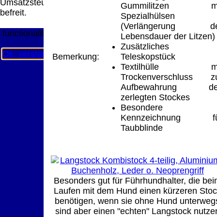
Umsatzsteuer
Diese Website nutzt Cookies, um bestmögliche
Gummilitzen mi
befreit.
Funktionalität bieten zu können.
Spezialhülsen
This website uses cookies to provide the best possible
(Verlängerung de
functionality.
Lebensdauer der Litzen)
Zusätzliches
Ok, verstanden
Mehr Infos
Bemerkung:
Teleskopstück
Textilhülle mi
Trockenverschluss z
Aufbewahrung de
zerlegten Stockes
Besondere
Kennzeichnung fü
Taubblinde
Besonders gut für Führhundhalter, die be
Laufen mit dem Hund einen kürzeren Sto
benötigen, wenn sie ohne Hund unterweg
sind aber einen "echten" Langstock nutze