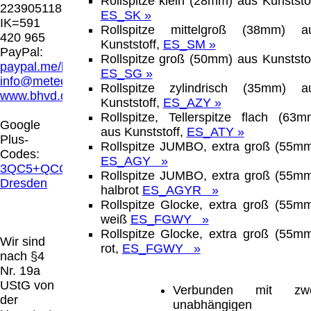
Rollspitze klein (28mm) aus Kunststof
Hamburg entschieden, dass man durch die
223905118
ES_SK »
Anbringung eines Links, die Inhalte der
IK=591
Rollspitze mittelgroß (38mm) a
gelinkten Seite ggf. mit zu verantworten hat.
420 965
Kunststoff,
ES_SM »
Dieses kann nur dadurch verhindert werden,
PayPal:
Rollspitze groß (50mm) aus Kunststof
dass man sich ausdrücklich von diesen
paypal.me/blindenhilfsmittel
ES_SG »
Inhalten distanziert. Hiermit distanzieren wir
info@meteor.vision
Rollspitze zylindrisch (35mm) a
uns ausdrücklich von allen Inhalten, aller
www.bhvd.de
Kunststoff,
ES_AZY »
gelinkten Seiten auf unserer Homepage und
Rollspitze, Tellerspitze flach (63m
machen uns diese Inhalte nicht zu eigen.
Google
aus Kunststoff,
ES_ATY »
Diese Erklärung gilt für alle auf unserer
Plus-
Rollspitze JUMBO, extra groß (55mm
Homepage angebrachten Links.
Codes:
ES_AGY »
Die Europäische Kommission stellt eine
3QC5+QCG
Rollspitze JUMBO, extra groß (55mm
Plattform zur Online-Streitbeilegung (OS)
Dresden
halbrot
ES_AGYR »
bereit. Die Plattform finden Sie unter
Rollspitze Glocke, extra groß (55mm
http://ec.europa.eu/consumers/odr/
Unsere E-
weiß
ES_FGWY »
Mailadresse lautet:
info@meteor.vision
.
Rollspitze Glocke, extra groß (55mm
Seitenanfang
Impressum
AGB
Widerruf
Wir sind
rot,
ES_FGWY »
Datenschutz
Urheberrechte
Kontakt
Links
nach §4
Katalog (PDF)
Sitemap
Nr. 19a
große Anzeige
Schließen
X
UStG von
Verbunden mit zwe
der
unabhängigen