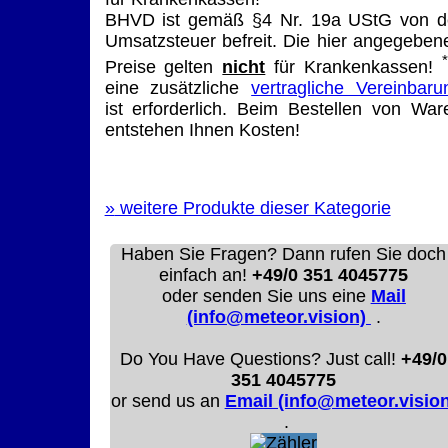
BHVD ist gemäß §4 Nr. 19a UStG von d
Umsatzsteuer befreit. Die hier angegeben
Preise gelten
nicht
für Krankenkassen!
eine zusätzliche
vertragliche Vereinbaru
ist erforderlich. Beim Bestellen von War
entstehen Ihnen Kosten!
»
weitere Produkte dieser Kategorie
Haben Sie Fragen? Dann rufen Sie doch
einfach an!
+49/0 351 4045775
oder senden Sie uns eine
Mail
(info@meteor.vision)
.
Do You Have Questions? Just call!
+49/0
351 4045775
or send us an
Email (info@meteor.vision
.