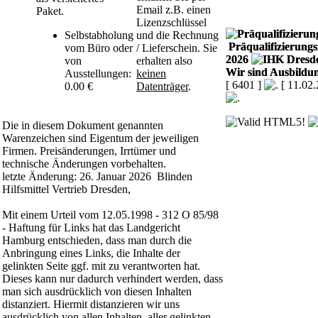
Email z.B. einen
Paket.
Lizenzschlüssel
Selbstabholung
und die Rechnung
Präqualifizierungsz
vom Büro oder
/ Lieferschein. Sie
2026
von
erhalten also
Wir sind Ausbildun
Ausstellungen:
keinen
[ 6401 ]
[ 11.02
0.00 €
Datenträger
.
Die in diesem Dokument genannten
Warenzeichen sind Eigentum der jeweiligen
Firmen. Preisänderungen, Irrtümer und
technische Änderungen vorbehalten.
letzte Änderung: 26. Januar 2026 Blinden
Hilfsmittel Vertrieb Dresden,
Mit einem Urteil vom 12.05.1998 - 312 O 85/98
- Haftung für Links hat das Landgericht
Hamburg entschieden, dass man durch die
Anbringung eines Links, die Inhalte der
gelinkten Seite ggf. mit zu verantworten hat.
Dieses kann nur dadurch verhindert werden, dass
man sich ausdrücklich von diesen Inhalten
distanziert. Hiermit distanzieren wir uns
ausdrücklich von allen Inhalten, aller gelinkten