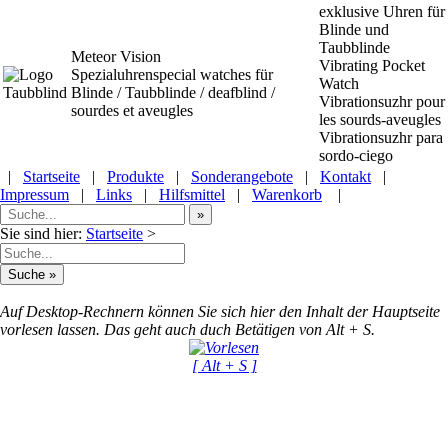
exklusive Uhren für
Blinde und
Taubblinde
Meteor Vision
Vibrating Pocket
Spezialuhrenspecial watches
für
Watch
Blinde / Taubblinde / deafblind /
Vibrationsuzhr pour
sourdes et aveugles
les sourds-aveugles
Vibrationsuzhr para
sordo-ciego
|
Startseite
|
Produkte
|
Sonderangebote
|
Kontakt
|
Impressum
|
Links
|
Hilfsmittel
|
Warenkorb
|
Sie sind hier:
Startseite
>
Auf Desktop-Rechnern können Sie sich hier den Inhalt der Hauptseite
vorlesen lassen. Das geht auch duch Betätigen von Alt + S.
[ Alt + S ]