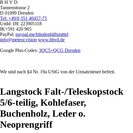
B H V D
Tannenstrasse 2
D 01099 Dresden
Tel: +49/0 351 40457-75
UstId:
DE 223905118
IK=591 420 965
PayPal:
paypal.me/blindenhilfsmittel
info@meteor.vision
www.bhvd.de
Google Plus-Codes:
3QC5+QCG Dresden
Wir sind nach §4 Nr. 19a UStG von der Umsatzsteuer befreit.
Langstock Falt-/Teleskopstock
5/6-teilig, Kohlefaser,
Buchenholz, Leder o.
Neoprengriff