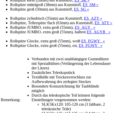
Rollspitze klein (28mm) aus Kunststoff,
ES_SK »
Rollspitze mittelgroß (38mm) aus Kunststoff,
ES_SM »
Rollspitze groß (50mm) aus Kunststoff,
ES_SG »
Rollspitze zylindrisch (35mm) aus Kunststoff,
ES_AZY »
Rollspitze, Tellerspitze flach (63mm) aus Kunststoff,
ES_ATY »
Rollspitze JUMBO, extra groß (55mm),
ES_AGY »
Rollspitze JUMBO, extra groß (55mm), halbrot
ES_AGYR »
Rollspitze Glocke, extra groß (55mm), weiß
ES_FGWY »
Rollspitze Glocke, extra groß (55mm), rot,
ES_FGWY »
Verbunden mit zwei unabhängigen Gummilitzen
mit Spezialhülsen (Verlängerung der Lebensdauer
der Litzen)
Zusätzliches Teleskopstück
Textilhülle mit Trockenverschluss zur
Aufbewahrung des zerlegten Stockes
Besondere Kennzeichnung für Taubblinde
möglich
Durch das teleskopische Teil können folgende
Bemerkung:
Einstellungen vorgenommen werden:
SLK5Kx120: 105-120 cm (3 faltbare, 2
teleskoische Teile)