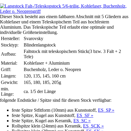
Dieser Stock besteht aus einem faltbaren Abschnitt mit 5 Gliedern aus
Kohlefaser und einem Teleskopischem Teil aus hochfestem
Aluminium. Das Teleskopische Teil erlaubt eine optimale und
individuelle Größeneinstellung.
Hersteller:
Svarovsky
Stocktyp:
Blindenlangstock
Faltstock mit teleskopischem Stück(3 bzw. 3 Falt + 2
Aufbau:
Tele)
Material:
Kohlefaser + Aluminium
Griff:
Buchenholz, Leder o. Neopren
Längen:
120, 135, 145, 160 cm
Gewicht:
165, 180, 185, 205g
min.
ca. 1/5 der Länge
Länge:
folgende Endstücke / Spitze sind für diesen Stock verfügbar:
feste Spitze Stfitform (10mm) aus Kunstsstoff,
ES_SP »
feste Spitze, Kugel aus Kunststoff,
ES_SF »
feste Spitze, Kugel aus Keramik,
ES_SC »
Rollspitze klein (24mm) aus Keramik,
ES_SCK »