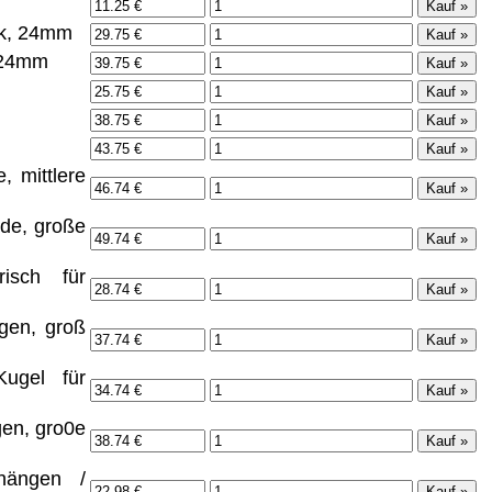
mik, 24mm
, 24mm
 mittlere
de, große
risch für
ngen, groß
Kugel für
gen, gro0e
nhängen /