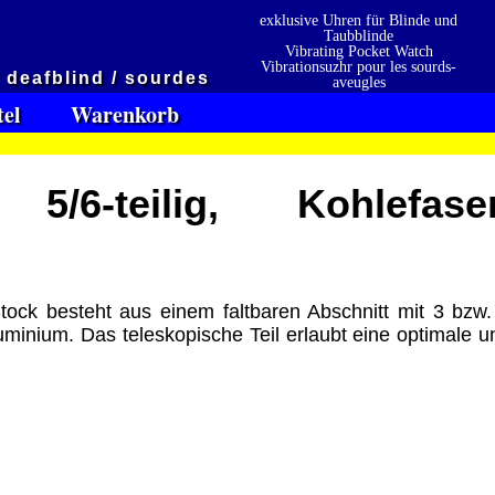
exklusive Uhren für Blinde und
Taubblinde
Vibrating Pocket Watch
Vibrationsuzhr pour les sourds-
/ deafblind / sourdes
aveugles
Vibrationsuzhr para sordo-ciego
tel
Warenkorb
5/6-teilig, Kohlefaser
tock besteht aus einem faltbaren Abschnitt mit 3 bzw.
minium. Das teleskopische Teil erlaubt eine optimale u
en
Präqualifizierungszertifikat
» 2021
 erhalten also
2026
Wir sind Ausbildungsbetrieb
[ 6187 ]
[ 31.01.2026 17:23:21 ]