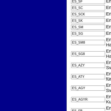
En
En
En
En
En
En
En
Ha
En
Ha
En
Sv
En
fü
En
Sv
En
Ku
En