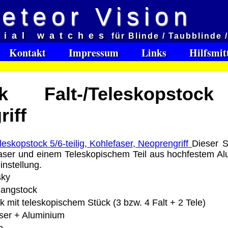
eteor Vision
d
cial watches
für Blinde / Taubblinde 
et aveugles
Kontakt
Impressum
Links
Hilfsmit
e:
k Falt-/Teleskopstock 
Software Download only
95
iff
Deutschland Vorkasse: 0.00 €
Deutschland PayPal: 0.00 €
EU (inkl. Schweiz) Vorkasse: 0.00 €
Dieser S
EU (inkl. Schweiz) PayPal: 0.00 €
aser und einem Teleskopischem Teil aus hochfestem Alu
Bei dieser Versandart erhalten Sie per Email z.B. ein
instellung.
Lizenzschlüssel und die Rechnung / Lieferschein. Sie
sky
keinen Datenträger
.
langstock
ck mit teleskopischem Stück (3 bzw. 4 Falt + 2 Tele)
ro
ser + Aluminium
: