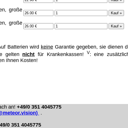
en, große
en, große
uf Batterien wird
keine
Garantie gegeben, sie dienen d
V
se gelten
nicht
für Krankenkassen!
: eine zusätzlic
hen Ihnen Kosten!
ach an!
+49/0 351 4045775
o@meteor.vision)
.
49/0 351 4045775