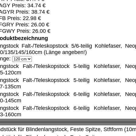
AGY Preis: 34.74 €
AGYR Preis: 38.74 €
B Preis: 22.98 €
FGRY Preis: 26.00 €
FGWY Preis: 26.00 €
oduktbezeichnung
ngstock Falt-/Teleskopstock 5/6-teilig Kohlefaser, Neop
0/135/145/160cm (Länge angeben!)
nge:
ngstock Falt-/Teleskopstock 5-teilig Kohlefaser, Neop
5-120cm
ngstock Falt-/Teleskopstock 5-teilig Kohlefaser, Neop
7-135cm
ngstock Falt-/Teleskopstock 6-teilig Kohlefaser, Neop
0-145cm
ngstock Falt-/Teleskopstock 6-teilig Kohlefaser, Neop
3-160cm
dstück für Blindenlangstock, Feste Spitze, Stftform (10