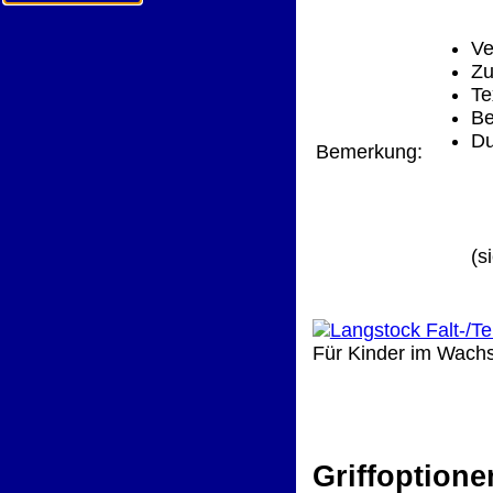
Ve
Zu
Te
Be
Du
Bemerkung:
(s
Für Kinder im Wachs
Griffoptione