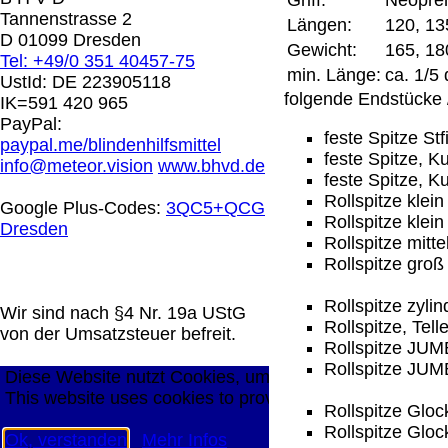
Griff:
Neopre
0.00 €
Tannenstrasse 2
Längen:
120, 13
D 01099 Dresden
Gewicht:
165, 18
Tel: +49/0 351 40457-75
Die in diesem Dokument genannten Warenzeichen sind 
min. Länge:
ca. 1/5
UstId:
DE 223905118
technische Änderungen vorbehalten.
folgende Endstücke /
IK=591 420 965
letzte Änderung: 26. Januar 2026 Blinden Hilfsmittel V
PayPal:
feste Spitze St
paypal.me/blindenhilfsmittel
Mit einem Urteil vom 12.05.1998 - 312 O 85/98 - Haft
feste Spitze, K
info@meteor.vision
www.bhvd.de
die Anbringung eines Links, die Inhalte der gelinkten S
feste Spitze, 
werden, dass man sich ausdrücklich von diesen Inhalten 
Rollspitze kle
Google Plus-Codes:
3QC5+QCG
aller gelinkten Seiten auf unserer Homepage und machen 
Rollspitze klei
Dresden
unserer Homepage angebrachten Links.
Rollspitze mitt
Die Europäische Kommission stellt eine Plattform zur On
Rollspitze gro
http://ec.europa.eu/consumers/odr/
Unsere E-Mailadres
Seitenanfang
Impressum
AGB
Widerruf
Datenschutz
Rollspitze zyli
Wir sind nach §4 Nr. 19a UStG
Rollspitze, Tel
große Anzeige
Schließen
X
von der Umsatzsteuer befreit.
Rollspitze JUM
Rollspitze JUM
Diese Website nutzt Cookies, um bestmögliche Funktion
This website uses cookies to provide the best possible f
Rollspitze Glo
Rollspitze Gloc
Ok, verstanden
Mehr Infos