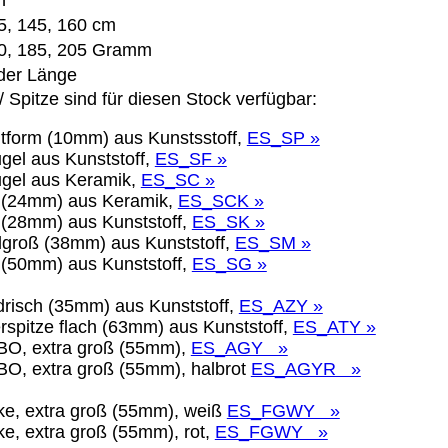
n
5, 145, 160 cm
0, 185, 205 Gramm
Eigentum der jeweiligen Firmen. Preisänderungen, Irrt
 der Länge
 Spitze sind für diesen Stock verfügbar:
ertrieb Dresden,
fitform (10mm) aus Kunstsstoff,
ES_SP »
ung für Links hat das Landgericht Hamburg entschieden,
ugel aus Kunststoff,
ES_SF »
eite ggf. mit zu verantworten hat. Dieses kann nur dadur
Kugel aus Keramik,
ES_SC »
distanziert. Hiermit distanzieren wir uns ausdrücklich v
in (24mm) aus Keramik,
ES_SCK »
uns diese Inhalte nicht zu eigen. Diese Erklärung gilt f
n (28mm) aus Kunststoff,
ES_SK »
elgroß (38mm) aus Kunststoff,
ES_SM »
line-Streitbeilegung (OS) bereit. Die Plattform finden S
ß (50mm) aus Kunststoff,
ES_SG »
se lautet:
info@meteor.vision
.
Urheberrechte
Kontakt
Links
Katalog (PDF)
Sitemap
ndrisch (35mm) aus Kunststoff,
ES_AZY »
lerspitze flach (63mm) aus Kunststoff,
ES_ATY »
BO, extra groß (55mm),
ES_AGY »
BO, extra groß (55mm), halbrot
ES_AGYR »
alität bieten zu können.
unctionality.
cke, extra groß (55mm), weiß
ES_FGWY »
ke, extra groß (55mm), rot,
ES_FGWY »