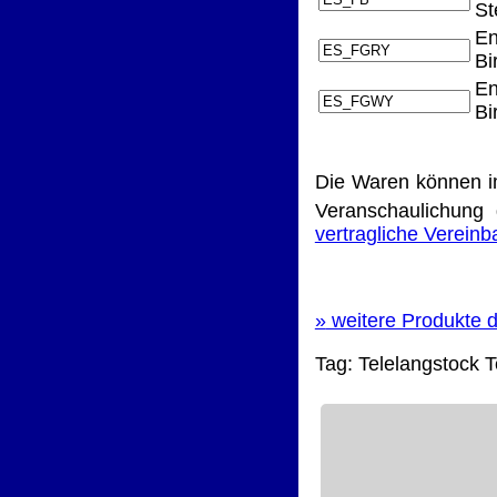
St
En
Bi
En
Bi
Die Waren können i
Veranschaulichung 
vertragliche Verein
»
weitere Produkte d
Tag:
Telelangstock
T