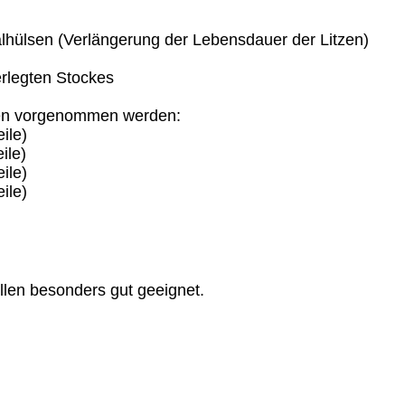
hülsen (Verlängerung der Lebensdauer der Litzen)
erlegten Stockes
ngen vorgenommen werden:
ile)
ile)
ile)
ile)
len besonders gut geeignet.