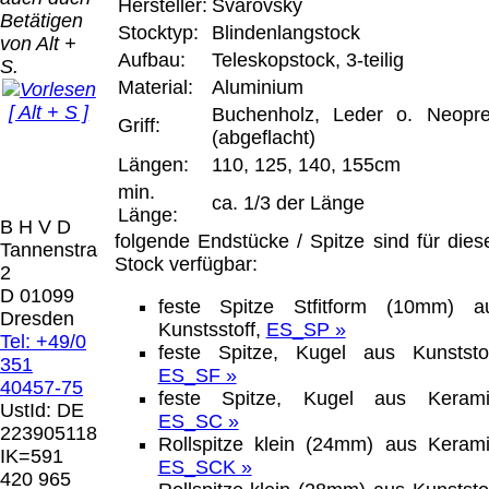
Bei dieser
Hersteller:
Svarovsky
Betätigen
Versandart
Stocktyp:
Blindenlangstock
Der Versand erfolgt
von Alt +
erhalten Sie per
Aufbau:
Teleskopstock, 3-teilig
als versichertes
S.
Email z.B. einen
Paket.
Material:
Aluminium
Lizenzschlüssel
[ Alt + S ]
und die
Buchenholz, Leder o. Neopr
Griff:
Selbstabholung
Rechnung /
(abgeflacht)
vom Büro oder
Präqual
Lieferschein. Sie
Längen:
110, 125, 140, 155cm
von
2026
erhalten also
min.
Ausstellungen:
Wir sin
ca. 1/3 der Länge
keinen
Länge:
0.00 €
[ 6673 ]
B H V D
Datenträger
.
folgende Endstücke / Spitze sind für dies
Tannenstrasse
Stock verfügbar:
2
Die in diesem Dokument genannten
D 01099
feste Spitze Stfitform (10mm) a
Warenzeichen sind Eigentum der jeweiligen
Dresden
Kunstsstoff,
ES_SP »
Firmen. Preisänderungen, Irrtümer und
Tel: +49/0
feste Spitze, Kugel aus Kunststof
technische Änderungen vorbehalten.
351
ES_SF »
letzte Änderung: 21. Februar 2026 Blinden
40457-75
feste Spitze, Kugel aus Kerami
Hilfsmittel Vertrieb Dresden,
UstId:
DE
ES_SC »
223905118
Rollspitze klein (24mm) aus Kerami
Mit einem Urteil vom 12.05.1998 - 312 O
IK=591
ES_SCK »
85/98 - Haftung für Links hat das Landgericht
420 965