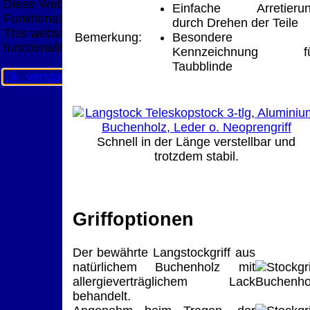
Diese Website nutzt Cookies, um bestmögliche
Einfache Arretieru
Funktionalität bieten zu können.
durch Drehen der Teile
This website uses cookies to provide the best possible
Bemerkung:
Besondere
functionality.
Kennzeichnung fü
Taubblinde
Ok, verstanden
Mehr Infos
Schnell in der Länge verstellbar und
trotzdem stabil.
Griffoptionen
Der bewährte Langstockgriff aus
natürlichem Buchenholz mit
allergieverträglichem Lack
behandelt.