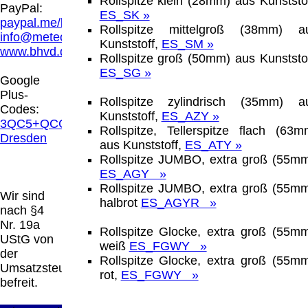
Rollspitze klein (28mm) aus Kunststof
Hamburg entschieden, dass man durch die
PayPal:
ES_SK »
Anbringung eines Links, die Inhalte der
paypal.me/blindenhilfsmittel
Rollspitze mittelgroß (38mm) a
gelinkten Seite ggf. mit zu verantworten hat.
info@meteor.vision
Kunststoff,
ES_SM »
Dieses kann nur dadurch verhindert werden,
www.bhvd.de
Rollspitze groß (50mm) aus Kunststof
dass man sich ausdrücklich von diesen
ES_SG »
Inhalten distanziert. Hiermit distanzieren wir
Google
uns ausdrücklich von allen Inhalten, aller
Plus-
Rollspitze zylindrisch (35mm) a
gelinkten Seiten auf unserer Homepage und
Codes:
Kunststoff,
ES_AZY »
machen uns diese Inhalte nicht zu eigen.
3QC5+QCG
Rollspitze, Tellerspitze flach (63m
Diese Erklärung gilt für alle auf unserer
Dresden
aus Kunststoff,
ES_ATY »
Homepage angebrachten Links.
Rollspitze JUMBO, extra groß (55mm
Die Europäische Kommission stellt eine
ES_AGY »
Plattform zur Online-Streitbeilegung (OS)
Rollspitze JUMBO, extra groß (55mm
bereit. Die Plattform finden Sie unter
Wir sind
halbrot
ES_AGYR »
http://ec.europa.eu/consumers/odr/
Unsere E-
nach §4
Mailadresse lautet:
info@meteor.vision
.
Nr. 19a
Rollspitze Glocke, extra groß (55mm
Seitenanfang
Impressum
AGB
Widerruf
UStG von
weiß
ES_FGWY »
Datenschutz
Urheberrechte
Kontakt
Links
der
Rollspitze Glocke, extra groß (55mm
Katalog (PDF)
Sitemap
Umsatzsteuer
rot,
ES_FGWY »
große Anzeige
Schließen
X
befreit.