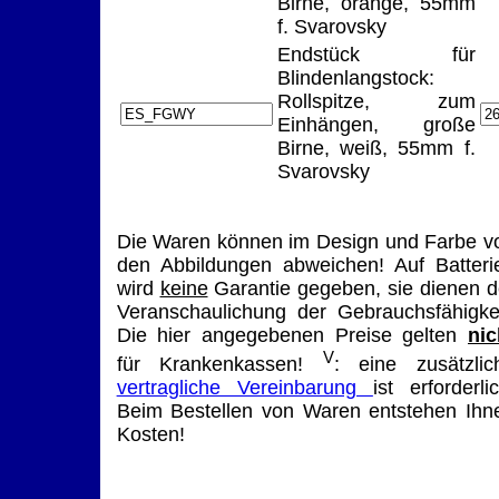
Birne, orange, 55mm
f. Svarovsky
Endstück für
Blindenlangstock:
Rollspitze, zum
Einhängen, große
Birne, weiß, 55mm f.
Svarovsky
Die Waren können im Design und Farbe v
den Abbildungen abweichen! Auf Batteri
wird
keine
Garantie gegeben, sie dienen d
Veranschaulichung der Gebrauchsfähigkei
Die hier angegebenen Preise gelten
nic
V
für Krankenkassen!
: eine zusätzlic
vertragliche Vereinbarung
ist erforderlic
Beim Bestellen von Waren entstehen Ihn
Kosten!