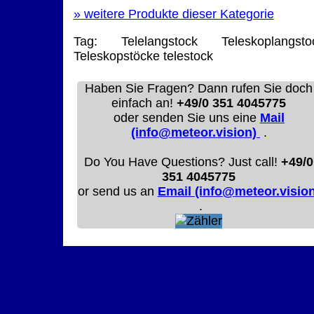
»
weitere Produkte dieser Kategorie
Tag:
Telelangstock
Teleskoplangsto
Teleskopstöcke
telestock
Haben Sie Fragen? Dann rufen Sie doch
einfach an!
+49/0 351 4045775
oder senden Sie uns eine
Mail
(info@meteor.vision)
.
Do You Have Questions? Just call!
+49/0
351 4045775
or send us an
Email (info@meteor.vision
.